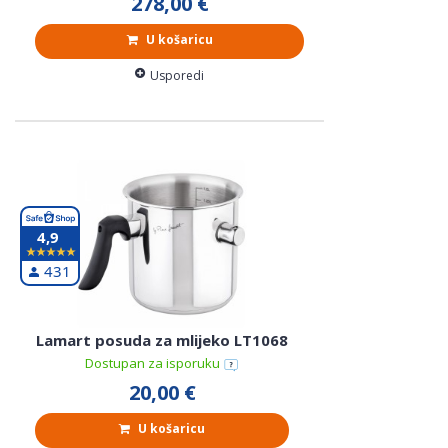
278,00 €
U košaricu
Usporedi
4,9
431
Lamart posuda za mlijeko LT1068
Dostupan za isporuku
20,00 €
U košaricu