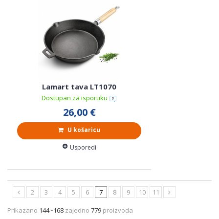
Lamart tava LT1070
Dostupan za isporuku
26,00 €
U košaricu
Usporedi
2
3
4
5
6
7
8
9
10
11
Prikazano
144~168
zajedno
779
proizvoda