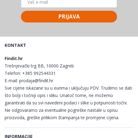
PRIJAVA
KONTAKT
Findit.hr
Trešnjevački trg BB, 10000 Zagreb
Telefon:
+385 992544331
E-mail:
prodaja@findit.hr
Sve cijene iskazane su u eurima i uključuju PDV. Trudimo se dati
što bolji i točniji opis i sliku. Unatoč tome, ne možemo
garantirati da su svi navedeni podaci i slike u potpunosti točni.
Ne odgovaramo za eventualne pogreške nastale u opisu
proizvoda, greške prilikom štampanja te promjene cijena.
INFORMACIJE