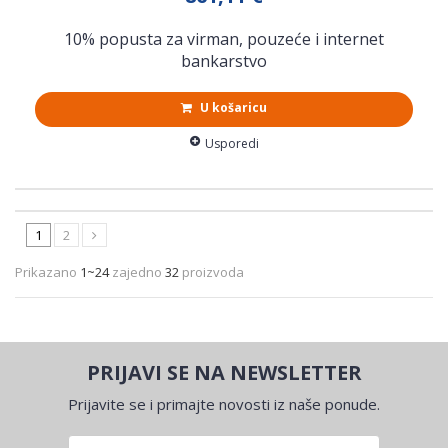
10% popusta za virman, pouzeće i internet
bankarstvo
U košaricu
Usporedi
1
2
Prikazano
1~24
zajedno
32
proizvoda
PRIJAVI SE NA NEWSLETTER
Prijavite se i primajte novosti iz naše ponude.