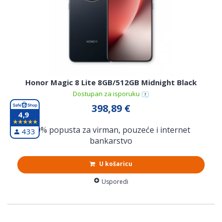
Honor Magic 8 Lite 8GB/512GB Midnight Black
Dostupan za isporuku
398,89 €
4,9
10% popusta za virman, pouzeće i internet
433
bankarstvo
U košaricu
Usporedi