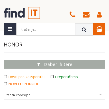
HONOR
Izaberi filtere
Dostupan za isporuku
Preporučamo
NOVO U PONUDI
zadani redoslijed