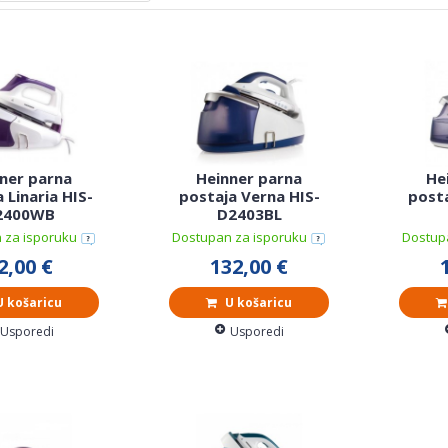
ner parna
Heinner parna
He
 Linaria HIS-
postaja Verna HIS-
posta
2400WB
D2403BL
 za isporuku
Dostupan za isporuku
Dostup
2,00 €
132,00 €
 košaricu
U košaricu
Usporedi
Usporedi