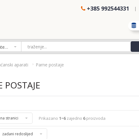
+385 992544331
Izaberi kategoriju
ućanski aparati
Parne postaje
E POSTAJE
Prikazano
1~6
zajedno
6
proizvoda
 na stranici
zadani redoslijed