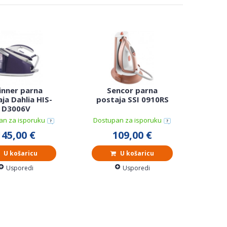
inner parna
Sencor parna
ja Dahlia HIS-
postaja SSI 0910RS
D3006V
an za isporuku
Dostupan za isporuku
145,00 €
109,00 €
U košaricu
U košaricu
Usporedi
Usporedi