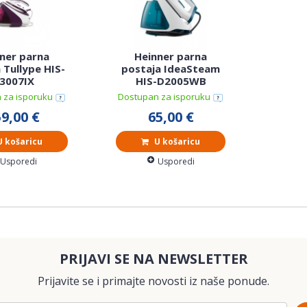
ner parna
Heinner parna
 Tullype HIS-
postaja IdeaSteam
3007IX
HIS-D2005WB
 za isporuku
Dostupan za isporuku
9,00 €
65,00 €
 košaricu
U košaricu
Usporedi
Usporedi
PRIJAVI SE NA NEWSLETTER
Prijavite se i primajte novosti iz naše ponude.