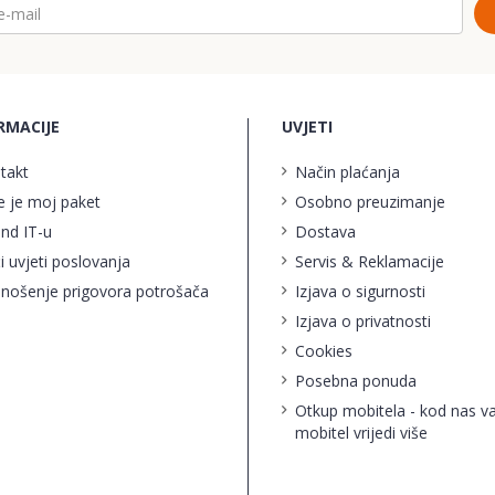
RMACIJE
UVJETI
takt
Način plaćanja
e je moj paket
Osobno preuzimanje
ind IT-u
Dostava
i uvjeti poslovanja
Servis & Reklamacije
nošenje prigovora potrošača
Izjava o sigurnosti
Izjava o privatnosti
Cookies
Posebna ponuda
Otkup mobitela - kod nas v
mobitel vrijedi više