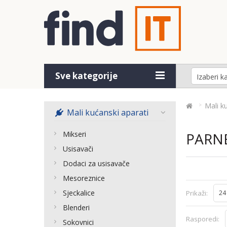
Sve kategorije
Mali k
Mali kućanski aparati
Mikseri
PARN
Usisavači
Dodaci za usisavače
Mesoreznice
Sjeckalice
Prikaži:
24
Blenderi
Rasporedi:
Sokovnici