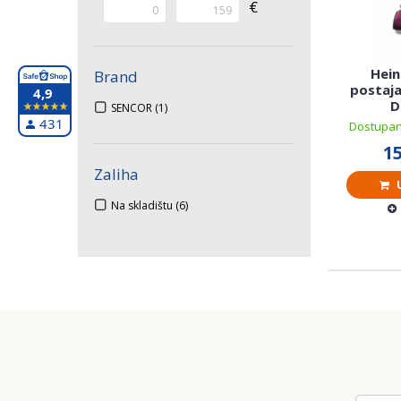
€
Hein
Brand
postaja
4,9
D
SENCOR
(1)
431
Dostupan
15
Zaliha
U
Na skladištu
(6)