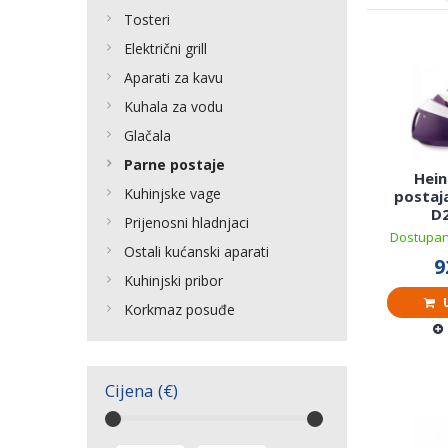
Tosteri
Električni grill
Aparati za kavu
Kuhala za vodu
Glačala
Parne postaje
Hein
Kuhinjske vage
postaja
D
Prijenosni hladnjaci
Dostupan
Ostali kućanski aparati
9
Kuhinjski pribor
U
Korkmaz posuđe
Cijena (€)