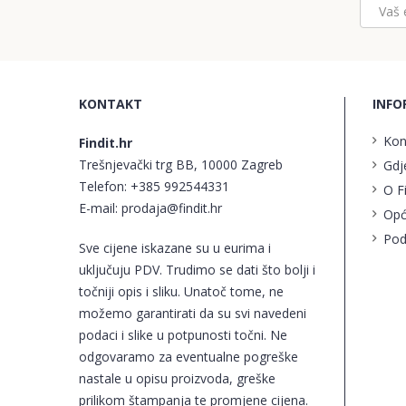
KONTAKT
INFO
Kon
Findit.hr
Trešnjevački trg BB, 10000 Zagreb
Gdj
Telefon:
+385 992544331
O F
E-mail:
prodaja@findit.hr
Opć
Pod
Sve cijene iskazane su u eurima i
uključuju PDV. Trudimo se dati što bolji i
točniji opis i sliku. Unatoč tome, ne
možemo garantirati da su svi navedeni
podaci i slike u potpunosti točni. Ne
odgovaramo za eventualne pogreške
nastale u opisu proizvoda, greške
prilikom štampanja te promjene cijena.