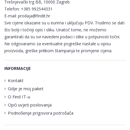
Trešnjevački trg BB, 10000 Zagreb
Telefon:
+385 992544331
E-mail:
prodaja@findit.hr
Sve cijene iskazane su u eurima i uključuju PDV. Trudimo se dati
što bolji i točniji opis i sliku. Unatoč tome, ne možemo
garantirati da su svi navedeni podaci i slike u potpunosti točni.
Ne odgovaramo za eventualne pogreške nastale u opisu
proizvoda, greške prilikom štampanja te promjene cijena.
INFORMACIJE
Kontakt
Gdje je moj paket
O Find IT-u
Opći uvjeti poslovanja
Podnošenje prigovora potrošača