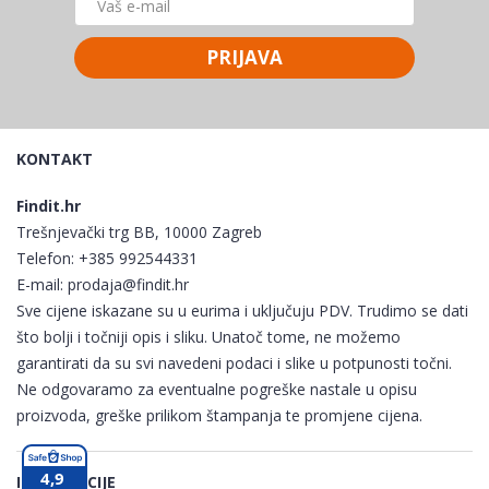
PRIJAVA
KONTAKT
Findit.hr
Trešnjevački trg BB, 10000 Zagreb
Telefon:
+385 992544331
E-mail:
prodaja@findit.hr
Sve cijene iskazane su u eurima i uključuju PDV. Trudimo se dati
što bolji i točniji opis i sliku. Unatoč tome, ne možemo
garantirati da su svi navedeni podaci i slike u potpunosti točni.
Ne odgovaramo za eventualne pogreške nastale u opisu
proizvoda, greške prilikom štampanja te promjene cijena.
4,9
INFORMACIJE