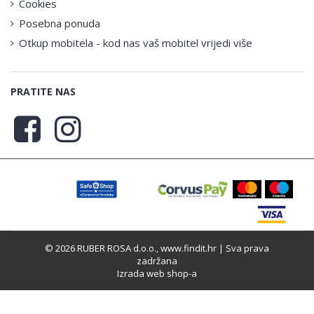
Cookies
Posebna ponuda
Otkup mobitela - kod nas vaš mobitel vrijedi više
PRATITE NAS
© 2026 RUBER ROSA d.o.o., www.findit.hr | Sva prava
zadržana
Izrada web shop-a