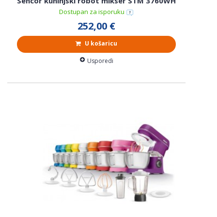
Sencor kuhinjski robot mikser STM 3760WH
Dostupan za isporuku
252,00 €
U košaricu
Usporedi