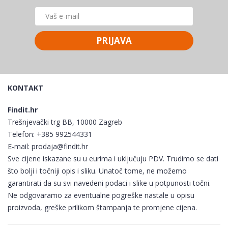
PRIJAVA
KONTAKT
Findit.hr
Trešnjevački trg BB, 10000 Zagreb
Telefon:
+385 992544331
E-mail:
prodaja@findit.hr
Sve cijene iskazane su u eurima i uključuju PDV. Trudimo se dati
što bolji i točniji opis i sliku. Unatoč tome, ne možemo
garantirati da su svi navedeni podaci i slike u potpunosti točni.
Ne odgovaramo za eventualne pogreške nastale u opisu
proizvoda, greške prilikom štampanja te promjene cijena.