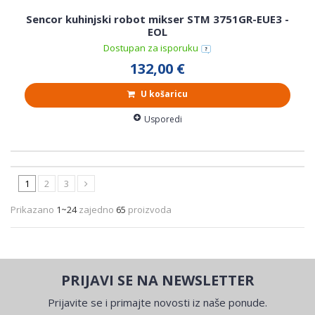
Sencor kuhinjski robot mikser STM 3751GR-EUE3 -
EOL
Dostupan za isporuku
132,00 €
U košaricu
Usporedi
1
2
3
Prikazano
1~24
zajedno
65
proizvoda
PRIJAVI SE NA NEWSLETTER
Prijavite se i primajte novosti iz naše ponude.