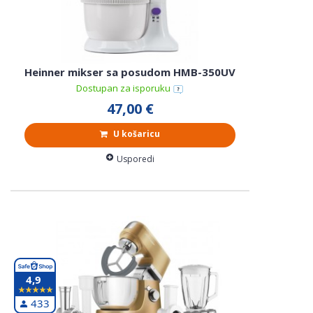
Heinner mikser sa posudom HMB-350UV
Dostupan za isporuku
47,00 €
U košaricu
Usporedi
4,9
433