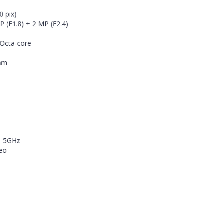
0 pix)
 (F1.8) + 2 MP (F2.4)
 Octa-core
 mm
 | 5GHz
eo