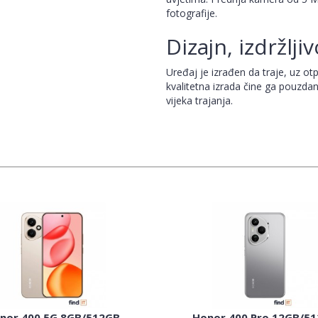
fotografije.
Dizajn, izdržljiv
Uređaj je izrađen da traje, uz ot
kvalitetna izrada čine ga pouzda
vijeka trajanja.
nor 400 5G 8GB/512GB
Honor 400 Pro 12GB/5