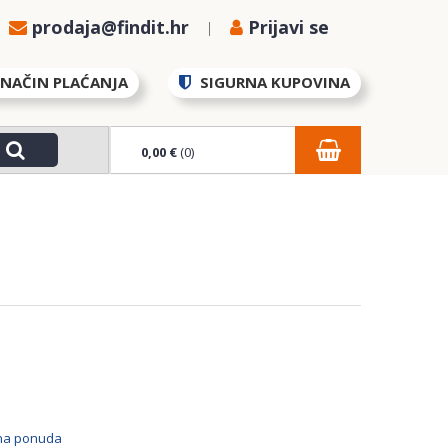
prodaja@findit.hr
Prijavi se
NAČIN PLAĆANJA
SIGURNA KUPOVINA
0,00 €
(0)
bna ponuda