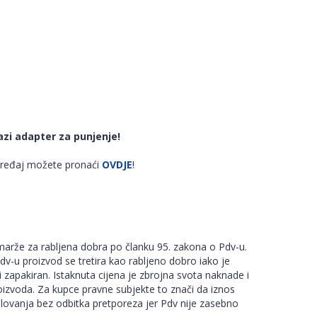
azi adapter za punjenje!
uređaj možete pronaći
OVDJE
!
arže za rabljena dobra po članku 95. zakona o Pdv-u.
-u proizvod se tretira kao rabljeno dobro iako je
i zapakiran. Istaknuta cijena je zbrojna svota naknade i
izvoda. Za kupce pravne subjekte to znači da iznos
slovanja bez odbitka pretporeza jer Pdv nije zasebno