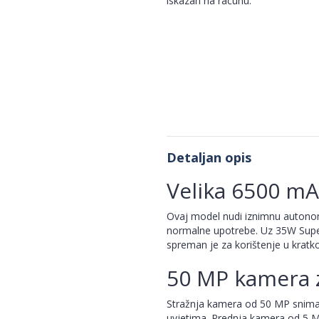
iskazan na računu.
Detaljan opis
Velika 6500 mAh
Ovaj model nudi iznimnu autonomij
normalne upotrebe. Uz 35W Super
spreman je za korištenje u kratk
50 MP kamera z
Stražnja kamera od 50 MP snima o
uvjetima. Prednja kamera od 5 MP