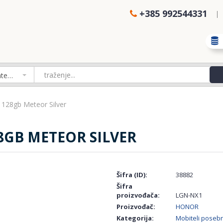
+385 992544331
Izaberi kategoriju
128gb Meteor Silver
8GB METEOR SILVER
Šifra (ID):
38882
Šifra
proizvođača:
LGN-NX1
Proizvođač:
HONOR
Kategorija:
Mobiteli pose