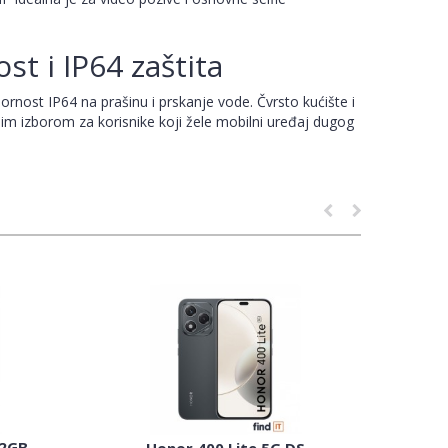
ost i IP64 zaštita
pornost IP64 na prašinu i prskanje vode. Čvrsto kućište i
nim izborom za korisnike koji žele mobilni uređaj dugog
12GB
Hon