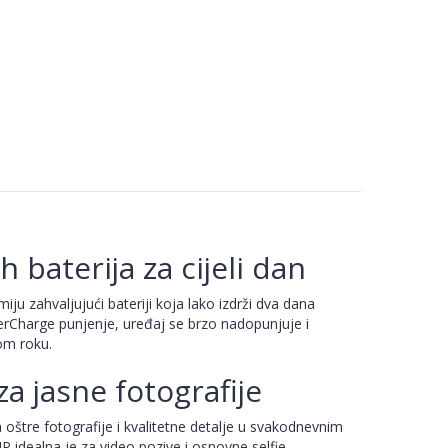
 baterija za cijeli dan
u zahvaljujući bateriji koja lako izdrži dva dana
Charge punjenje, uređaj se brzo nadopunjuje i
om roku.
a jasne fotografije
štre fotografije i kvalitetne detalje u svakodnevnim
 idealna je za video pozive i osnovne selfie