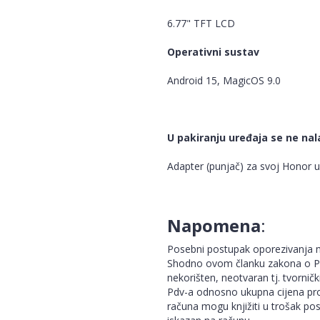
6.77" TFT LCD
Operativni sustav
Android 15, MagicOS 9.0
U pakiranju uređaja se ne nal
Adapter (punjač) za svoj Honor 
Napomena
:
Posebni postupak oporezivanja m
Shodno ovom članku zakona o Pdv
nekorišten, neotvaran tj. tvorničk
Pdv-a odnosno ukupna cijena pro
računa mogu knjižiti u trošak po