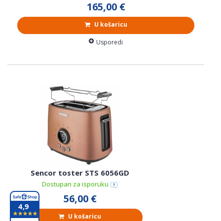
165,00 €
U košaricu
Usporedi
Sencor toster STS 6056GD
Dostupan za isporuku
56,00 €
4,9
U košaricu