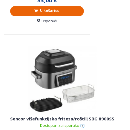
33,00 €
U košaricu
Usporedi
Sencor višefunkcijska friteza/roštilj SBG 8900SS
Dostupan za isporuku