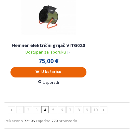
Heinner električni grijač VITG020
Dostupan za isporuku
75,00 €
U košaricu
Usporedi
1
2
3
4
5
6
7
8
9
10
Prikazano
72~96
zajedno
779
proizvoda