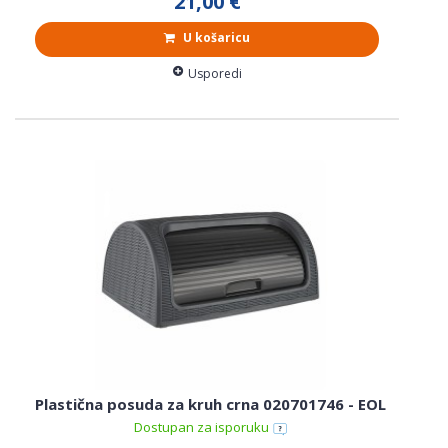
21,00 €
U košaricu
Usporedi
Plastična posuda za kruh crna 020701746 - EOL
Dostupan za isporuku