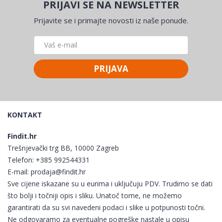
PRIJAVI SE NA NEWSLETTER
Prijavite se i primajte novosti iz naše ponude.
PRIJAVA
KONTAKT
Findit.hr
Trešnjevački trg BB, 10000 Zagreb
Telefon:
+385 992544331
E-mail:
prodaja@findit.hr
Sve cijene iskazane su u eurima i uključuju PDV. Trudimo se dati
što bolji i točniji opis i sliku. Unatoč tome, ne možemo
garantirati da su svi navedeni podaci i slike u potpunosti točni.
Ne odgovaramo za eventualne pogreške nastale u opisu