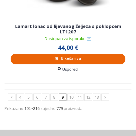
Lamart lonac od lijevanog željeza s poklopcem
LT1207
Dostupan za isporuku
44,00 €
U košaricu
Usporedi
4
5
6
7
8
9
10
11
12
13
Prikazano
192~216
zajedno
779
proizvoda