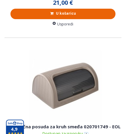
21,00 €
U košaricu
Usporedi
Plastična posuda za kruh smeđa 020701749 - EOL
4,9
Dostupan za isporuku