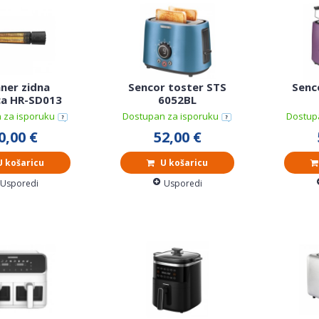
ner zidna
Sencor toster STS
Senc
ica HR-SD013
6052BL
 za isporuku
Dostupan za isporuku
Dostup
0,00 €
52,00 €
 košaricu
U košaricu
Usporedi
Usporedi