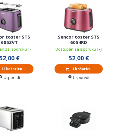
or toster STS
Sencor toster STS
6053VT
6054RD
an za isporuku
Dostupan za isporuku
52,00 €
52,00 €
U košaricu
U košaricu
Usporedi
Usporedi