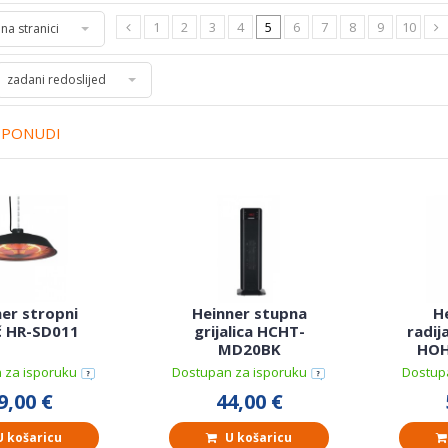
1
2
3
4
5
6
7
8
9
10
 na stranici
zadani redoslijed
 PONUDI
er stropni
Heinner stupna
He
č HR-SD011
grijalica HCHT-
radij
MD20BK
HOH
 za isporuku
Dostupan za isporuku
Dostup
9,00 €
44,00 €
 košaricu
U košaricu