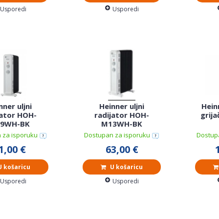
Usporedi
Usporedi
nner uljni
Heinner uljni
Hein
jator HOH-
radijator HOH-
grij
9WH-BK
M13WH-BK
 za isporuku
Dostupan za isporuku
Dostup
1,00 €
63,00 €
 košaricu
U košaricu
Usporedi
Usporedi