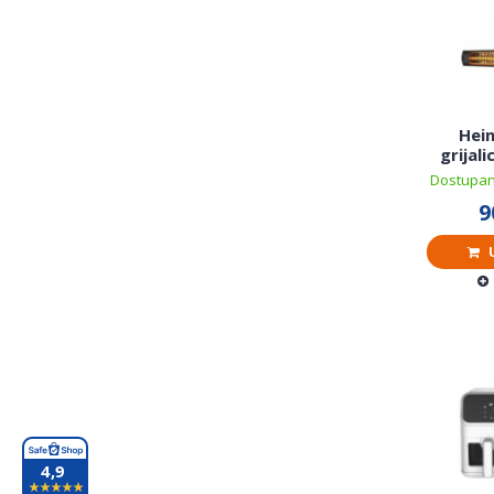
Hein
grijal
Dostupan
9
U
4,9