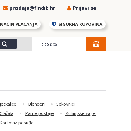
prodaja@findit.hr
Prijavi se
NAČIN PLAĆANJA
SIGURNA KUPOVINA
0,00 €
(0)
jeckalice
Blenderi
Sokovnici
Glačala
Parne postaje
Kuhinjske vage
Korkmaz posuđe