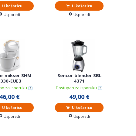
U košaricu
U košaricu
Usporedi
Usporedi
or mikser SHM
Sencor blender SBL
5330-EUE3
4371
an za isporuku
Dostupan za isporuku
46,00 €
49,00 €
U košaricu
U košaricu
Usporedi
Usporedi