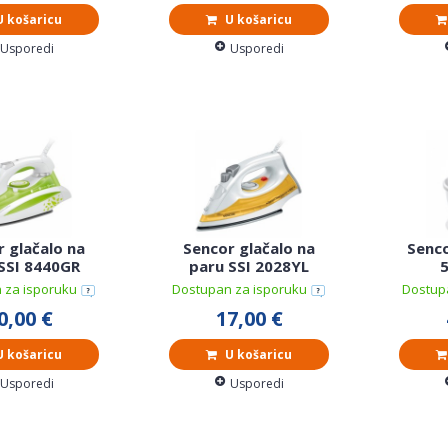
 košaricu
U košaricu
Usporedi
Usporedi
 glačalo na
Sencor glačalo na
Senc
SSI 8440GR
paru SSI 2028YL
 za isporuku
Dostupan za isporuku
Dostup
0,00 €
17,00 €
 košaricu
U košaricu
Usporedi
Usporedi