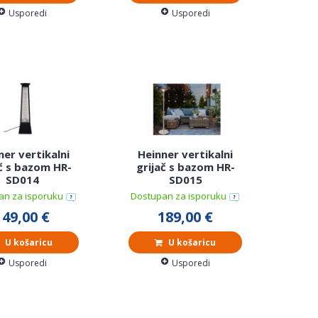
Usporedi
Usporedi
ner vertikalni
Heinner vertikalni
ač s bazom HR-
grijač s bazom HR-
SD014
SD015
an za isporuku
Dostupan za isporuku
149,00 €
189,00 €
U košaricu
U košaricu
Usporedi
Usporedi