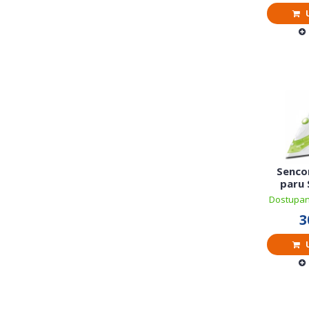
U
Sencor
paru 
Dostupan
3
U