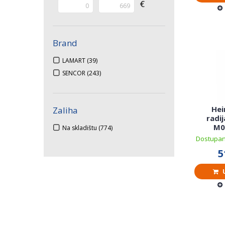
€
Brand
LAMART
(39)
SENCOR
(243)
Hei
Zaliha
radi
M0
Na skladištu
(774)
Dostupan
5
U