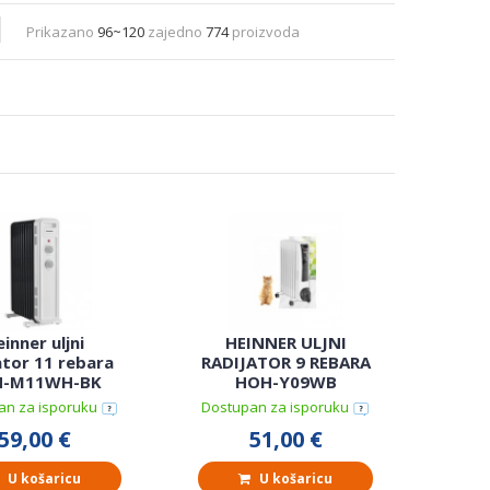
Prikazano
96~120
zajedno
774
proizvoda
inner uljni
HEINNER ULJNI
ator 11 rebara
RADIJATOR 9 REBARA
-M11WH-BK
HOH-Y09WB
an za isporuku
Dostupan za isporuku
59,00 €
51,00 €
U košaricu
U košaricu