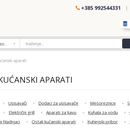
+385 992544331
Izaberi kategoriju
ućanski aparati
KUĆANSKI APARATI
Usisavači
Dodaci za usisavače
Mesoreznice
S
Električni grill
Aparati za kavu
Kuhala za vodu
i hladnjaci
Ostali kućanski aparati
Kuhinjski pribor