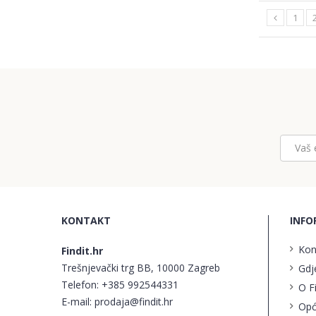
1
KONTAKT
INFO
Kon
Findit.hr
Trešnjevački trg BB, 10000 Zagreb
Gdj
Telefon:
+385 992544331
O F
E-mail:
prodaja@findit.hr
Opć