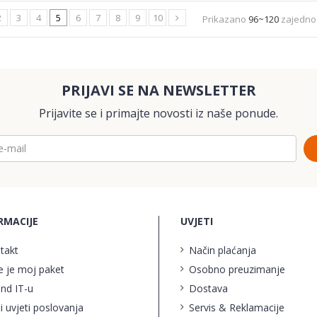
2
3
4
5
6
7
8
9
10
Prikazano
96~120
zajedn
PRIJAVI SE NA NEWSLETTER
Prijavite se i primajte novosti iz naše ponude.
RMACIJE
UVJETI
takt
Način plaćanja
e je moj paket
Osobno preuzimanje
ind IT-u
Dostava
i uvjeti poslovanja
Servis & Reklamacije