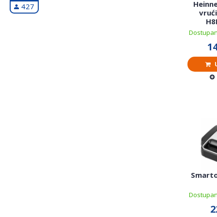
Heinne
427
vruć
H8
Dostupan
14
U
Smarto
Dostupan
2