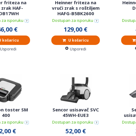
r friteza na
Heinner friteza na
Heinn
i zrak HAF-
vrući zrak s roštiljem
D
DB17WH
HAFG-B5BK2600
 za isporuku
Dostupan za isporuku
Dostup
6,00 €
129,00 €
 košaricu
U košaricu
Usporedi
Usporedi
n toster SM
Sencor usisavač SVC
Se
400
45WH-EUE3
usis
 za isporuku
Dostupan za isporuku
Dostup
2,00 €
52,00 €