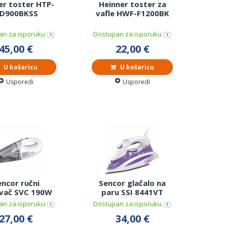
er toster HTP-
Heinner toster za
D900BKSS
vafle HWF-F1200BK
an za isporuku
Dostupan za isporuku
45,00 €
22,00 €
U košaricu
U košaricu
Usporedi
Usporedi
ncor ručni
Sencor glačalo na
avač SVC 190W
paru SSI 8441VT
an za isporuku
Dostupan za isporuku
27,00 €
34,00 €