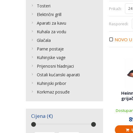
Tosteri
Prikaži:
24
Električni grill
Aparati za kavu
Rasporedi:
Kuhala za vodu
NOVO U
Glačala
Parne postaje
Kuhinjske vage
Prijenosni hladnjaci
Ostali kućanski aparati
Kuhinjski pribor
Korkmaz posuđe
Heinn
grija
Dostupan
Cijena (€)
8
U