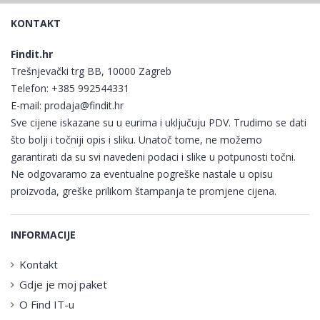
KONTAKT
Findit.hr
Trešnjevački trg BB, 10000 Zagreb
Telefon:
+385 992544331
E-mail:
prodaja@findit.hr
Sve cijene iskazane su u eurima i uključuju PDV. Trudimo se dati
što bolji i točniji opis i sliku. Unatoč tome, ne možemo
garantirati da su svi navedeni podaci i slike u potpunosti točni.
Ne odgovaramo za eventualne pogreške nastale u opisu
proizvoda, greške prilikom štampanja te promjene cijena.
INFORMACIJE
Kontakt
Gdje je moj paket
O Find IT-u