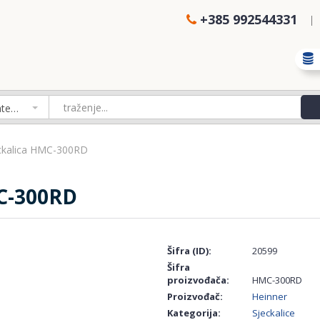
+385 992544331
Izaberi kategoriju
eckalica HMC-300RD
C-300RD
Šifra (ID):
20599
Šifra
proizvođača:
HMC-300RD
Proizvođač:
Heinner
Kategorija:
Sjeckalice