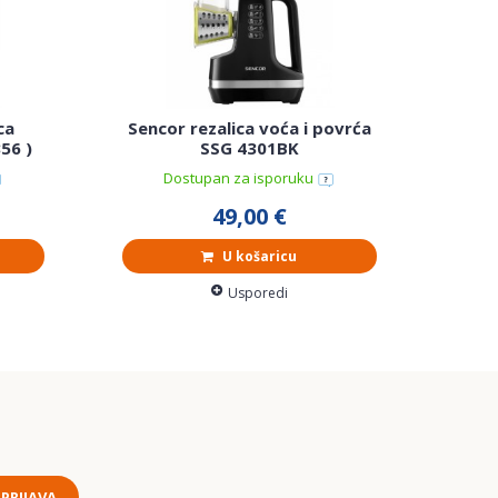
ca
Sencor rezalica voća i povrća
Hei
56 )
SSG 4301BK
Dostupan za isporuku
49,00 €
U košaricu
Usporedi
PRIJAVA