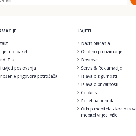
RMACIJE
UVJETI
takt
Način plaćanja
e je moj paket
Osobno preuzimanje
ind IT-u
Dostava
i uvjeti poslovanja
Servis & Reklamacije
nošenje prigovora potrošača
Izjava o sigurnosti
Izjava o privatnosti
Cookies
Posebna ponuda
Otkup mobitela - kod nas v
mobitel vrijedi više