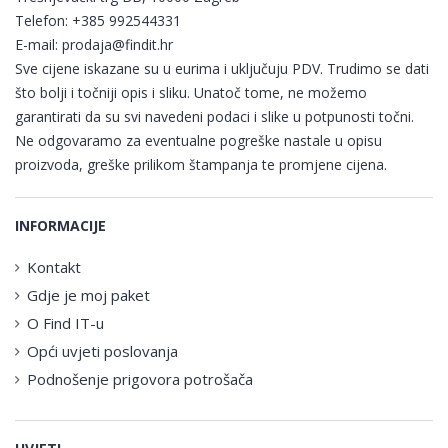
Telefon:
+385 992544331
E-mail:
prodaja@findit.hr
Sve cijene iskazane su u eurima i uključuju PDV. Trudimo se dati
što bolji i točniji opis i sliku. Unatoč tome, ne možemo
garantirati da su svi navedeni podaci i slike u potpunosti točni.
Ne odgovaramo za eventualne pogreške nastale u opisu
proizvoda, greške prilikom štampanja te promjene cijena.
INFORMACIJE
Kontakt
Gdje je moj paket
O Find IT-u
Opći uvjeti poslovanja
Podnošenje prigovora potrošača