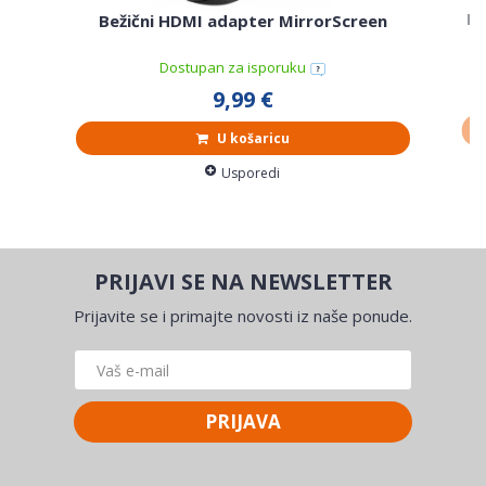
Ho
Bežični HDMI adapter MirrorScreen
Dostupan za isporuku
9,99 €
U košaricu
Usporedi
PRIJAVI SE NA NEWSLETTER
Prijavite se i primajte novosti iz naše ponude.
PRIJAVA