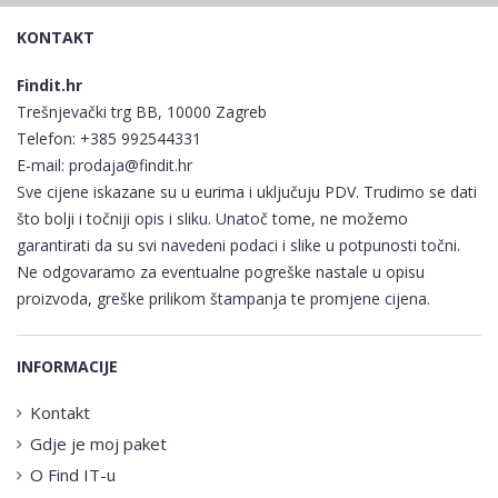
KONTAKT
Findit.hr
Trešnjevački trg BB, 10000 Zagreb
Telefon:
+385 992544331
E-mail:
prodaja@findit.hr
Sve cijene iskazane su u eurima i uključuju PDV. Trudimo se dati
što bolji i točniji opis i sliku. Unatoč tome, ne možemo
garantirati da su svi navedeni podaci i slike u potpunosti točni.
Ne odgovaramo za eventualne pogreške nastale u opisu
proizvoda, greške prilikom štampanja te promjene cijena.
INFORMACIJE
Kontakt
Gdje je moj paket
O Find IT-u