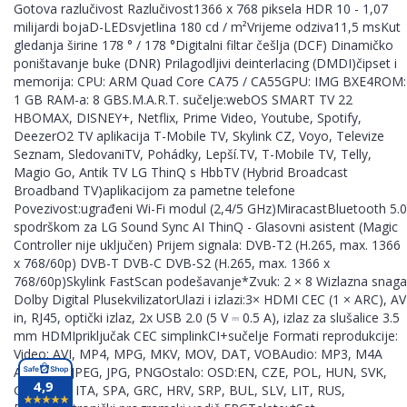
Gotova razlučivost Razlučivost1366 x 768 piksela HDR 10 - 1,07
milijardi bojaD-LEDsvjetlina 180 cd / m²Vrijeme odziva11,5 msKut
gledanja širine 178 ° / 178 °Digitalni filtar češlja (DCF) Dinamičko
poništavanje buke (DNR) Prilagodljivi deinterlacing (DMDI)čipset i
memorija: CPU: ARM Quad Core CA75 / CA55GPU: IMG BXE4ROM:
1 GB RAM-a: 8 GBS.M.A.R.T. sučelje:webOS SMART TV 22
HBOMAX, DISNEY+, Netflix, Prime Video, Youtube, Spotify,
DeezerO2 TV aplikacija T-Mobile TV, Skylink CZ, Voyo, Televize
Seznam, SledovaniTV, Pohádky, Lepší.TV, T-Mobile TV, Telly,
Magio Go, Antik TV LG ThinQ s HbbTV (Hybrid Broadcast
Broadband TV)aplikacijom za pametne telefone
Povezivost:ugrađeni Wi-Fi modul (2,4/5 GHz)MiracastBluetooth 5.0
spodrškom za LG Sound Sync AI ThinQ - Glasovni asistent (Magic
Controller nije uključen) Prijem signala: DVB-T2 (H.265, max. 1366
x 768/60p) DVB-T DVB-C DVB-S2 (H.265, max. 1366 x
768/60p)Skylink FastScan podešavanje*Zvuk: 2 × 8 Wizlazna snaga
Dolby Digital PlusekvilizatorUlazi i izlazi:3× HDMI CEC (1 × ARC), AV
in, RJ45, optički izlaz, 2x USB 2.0 (5 V ⎓ 0.5 A), izlaz za slušalice 3.5
mm HDMIpriključak CEC simplinkCI+sučelje Formati reprodukcije:
Video: AVI, MP4, MPG, MKV, MOV, DAT, VOBAudio: MP3, M4A
AACSlike: JPEG, JPG, PNGOstalo: OSD:EN, CZE, POL, HUN, SVK,
4,9
GER, FRE, ITA, SPA, GRC, HRV, SRP, BUL, SLV, LIT, RUS,