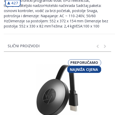
DUT...Elektronički programski vodič EPGTeletextSat,
427
tajmerRoditeljski nadzorHotelski načinrada Sadržaj paketa:
osnovni kontroler, vodič za brzi početak, postolje Snaga,
potrošnja i dimenzije: Napajanje: AC ~ 110-240V, 50/60
HzDimenzije sa postoljem: 552 x 372 x 154 mm Dimenzije bez
postolja: 552 x 330 x 82 mmTežina: 2,4 kgVESA:100 x 100
SLIČNI PROIZVODI
PREPORUČAMO
NAJNIŽA CIJENA