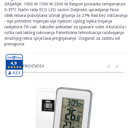
GRIJANJA 1000 W 1500 W 2500 W Raspon postavke temperature
5-35°C Način rada ECO LED zaslon Daljinsko upravljanje Novi
oblik rebara poboljšava učinak grijanja za 27% Rad bez održavanja
- nije potrebno mijenjati ulje tijekom cijelog vijeka trajanja
radijatora Tih rad - također prikladan za spavaće sobe 4 kotačića i
ručka radi lakšeg rukovanja Patentirana tehnoloacija razdvajanja
stražnjeg rebra sprječava pregrijavanje Osigurač za zaštitu od
prenapona
4,9
SLIČNI PROIZVODI
433