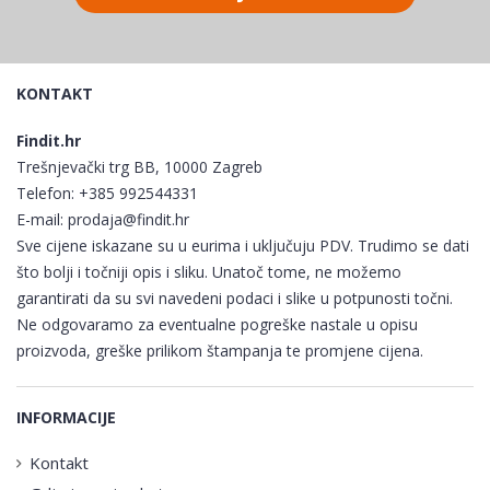
KONTAKT
Findit.hr
Trešnjevački trg BB, 10000 Zagreb
Telefon:
+385 992544331
E-mail:
prodaja@findit.hr
Sve cijene iskazane su u eurima i uključuju PDV. Trudimo se dati
što bolji i točniji opis i sliku. Unatoč tome, ne možemo
garantirati da su svi navedeni podaci i slike u potpunosti točni.
Ne odgovaramo za eventualne pogreške nastale u opisu
proizvoda, greške prilikom štampanja te promjene cijena.
INFORMACIJE
Kontakt