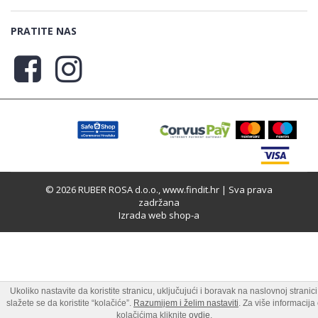
PRATITE NAS
© 2026 RUBER ROSA d.o.o., www.findit.hr | Sva prava
zadržana
Izrada web shop-a
Ukoliko nastavite da koristite stranicu, uključujući i boravak na naslovnoj stranici
slažete se da koristite “kolačiće”.
Razumijem i želim nastaviti
. Za više informacija
kolačićima kliknite
ovdje
.