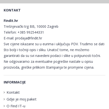
KONTAKT
Findit.hr
Trešnjevački trg BB, 10000 Zagreb
Telefon:
+385 992544331
E-mail:
prodaja@findit.hr
Sve cijene iskazane su u eurima i uključuju PDV. Trudimo se dati
što bolji i točniji opis i sliku. Unatoč tome, ne možemo
garantirati da su svi navedeni podaci i slike u potpunosti točni.
Ne odgovaramo za eventualne pogreške nastale u opisu
proizvoda, greške prilikom štampanja te promjene cijena.
INFORMACIJE
Kontakt
Gdje je moj paket
O Find IT-u