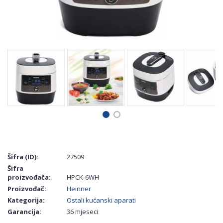
Šifra (ID):
27509
Šifra
proizvođača:
HPCK-6WH
Proizvođač:
Heinner
Kategorija:
Ostali kućanski aparati
Garancija:
36 mjeseci