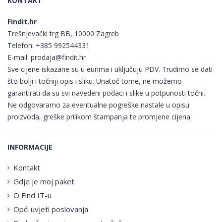
KONTAKT
Findit.hr
Trešnjevački trg BB, 10000 Zagreb
Telefon:
+385 992544331
E-mail:
prodaja@findit.hr
Sve cijene iskazane su u eurima i uključuju PDV. Trudimo se dati
što bolji i točniji opis i sliku. Unatoč tome, ne možemo
garantirati da su svi navedeni podaci i slike u potpunosti točni.
Ne odgovaramo za eventualne pogreške nastale u opisu
proizvoda, greške prilikom štampanja te promjene cijena.
INFORMACIJE
Kontakt
Gdje je moj paket
O Find IT-u
Opći uvjeti poslovanja