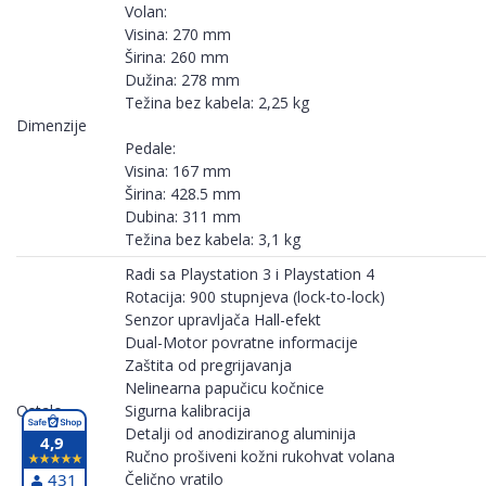
Volan:
Visina: 270 mm
Širina: 260 mm
Dužina: 278 mm
Težina bez kabela: 2,25 kg
Dimenzije
Pedale:
Visina: 167 mm
Širina: 428.5 mm
Dubina: 311 mm
Težina bez kabela: 3,1 kg
Radi sa Playstation 3 i Playstation 4
Rotacija: 900 stupnjeva (lock-to-lock)
Senzor upravljača Hall-efekt
Dual-Motor povratne informacije
Zaštita od pregrijavanja
Nelinearna papučicu kočnice
Ostalo
Sigurna kalibracija
Detalji od anodiziranog aluminija
4,9
Ručno prošiveni kožni rukohvat volana
431
Čelično vratilo