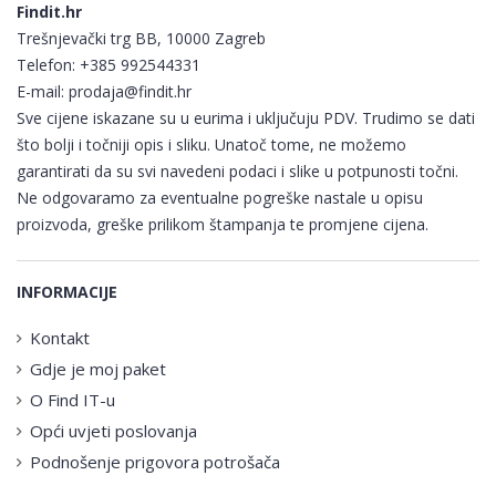
Findit.hr
Trešnjevački trg BB, 10000 Zagreb
Telefon:
+385 992544331
E-mail:
prodaja@findit.hr
Sve cijene iskazane su u eurima i uključuju PDV. Trudimo se dati
što bolji i točniji opis i sliku. Unatoč tome, ne možemo
garantirati da su svi navedeni podaci i slike u potpunosti točni.
Ne odgovaramo za eventualne pogreške nastale u opisu
proizvoda, greške prilikom štampanja te promjene cijena.
INFORMACIJE
Kontakt
Gdje je moj paket
O Find IT-u
Opći uvjeti poslovanja
Podnošenje prigovora potrošača