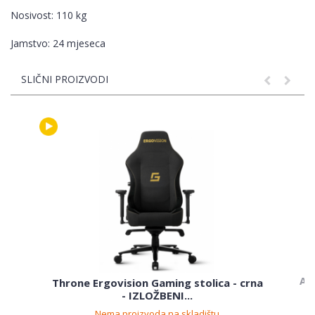
Nosivost: 110 kg
Jamstvo: 24 mjeseca
SLIČNI PROIZVODI
Apo
Throne Ergovision Gaming stolica - crna
- IZLOŽBENI...
Nema proizvoda na skladištu