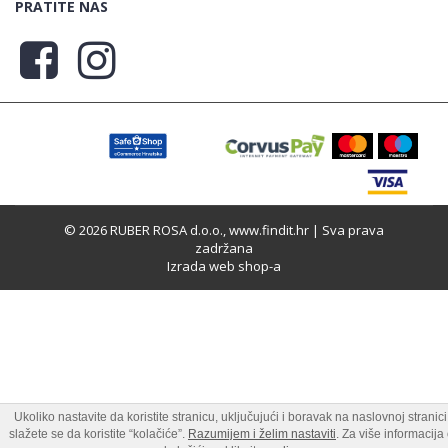
PRATITE NAS
© 2026 RUBER ROSA d.o.o., www.findit.hr | Sva prava
zadržana
Izrada web shop-a
Ukoliko nastavite da koristite stranicu, uključujući i boravak na naslovnoj stranici
slažete se da koristite “kolačiće”.
Razumijem i želim nastaviti
. Za više informacija