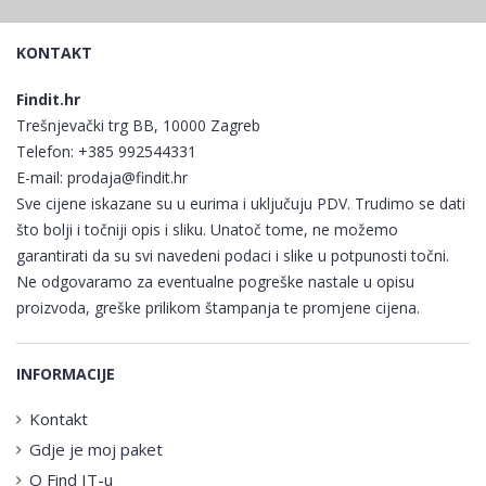
KONTAKT
Findit.hr
Trešnjevački trg BB, 10000 Zagreb
Telefon:
+385 992544331
E-mail:
prodaja@findit.hr
Sve cijene iskazane su u eurima i uključuju PDV. Trudimo se dati
što bolji i točniji opis i sliku. Unatoč tome, ne možemo
garantirati da su svi navedeni podaci i slike u potpunosti točni.
Ne odgovaramo za eventualne pogreške nastale u opisu
proizvoda, greške prilikom štampanja te promjene cijena.
INFORMACIJE
Kontakt
Gdje je moj paket
O Find IT-u