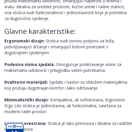
pružila maksimalnu udobnost, smanjujući napetost u leđima i
vratu. Idealna za uredske prostore, kućne urede i radne stanice,
ova stolica nudi funkcionalnost i jednostavnost koja je potrebna
za dugoročno sjedenje.
Glavne karakteristike:
Ergonomski dizajn:
Stolica nudi izvrsnu potporu za leđa,
poboljšavajući držanje i smanjujući bolove povezane s
dugotrajnim sjedenjem.
Podesiva visina sjedala:
Omogućuje podešavanje visine za
maksimalnu udobnost i prilagodbu vašim potrebama.
Kvalitetni materijali:
Sjedalo i naslon su obloženi materijalima
koji pružaju dugotrajan komfor i lako održavanje.
Minimalistički dizajn:
Kompaktna, ali sofisticirana, Ergovision
Ergo Lite stolica je jednostavna, ali funkcionalna, savršena za
moderni radni prostor.
Lagana i svestrana:
Stolica je lako prenosiva i idealna za različite
radne prostore.
4,9