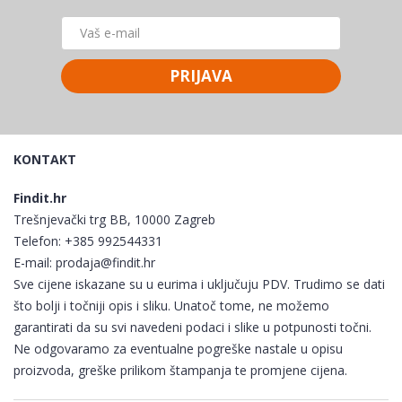
PRIJAVA
KONTAKT
Findit.hr
Trešnjevački trg BB, 10000 Zagreb
Telefon:
+385 992544331
E-mail:
prodaja@findit.hr
Sve cijene iskazane su u eurima i uključuju PDV. Trudimo se dati
što bolji i točniji opis i sliku. Unatoč tome, ne možemo
garantirati da su svi navedeni podaci i slike u potpunosti točni.
Ne odgovaramo za eventualne pogreške nastale u opisu
proizvoda, greške prilikom štampanja te promjene cijena.