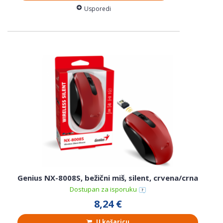
Usporedi
Genius NX-8008S, bežični miš, silent, crvena/crna
Dostupan za isporuku
8,24 €
U košaricu