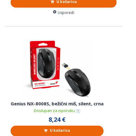
U košaricu
Usporedi
Genius NX-8008S, bežični miš, silent, crna
Dostupan za isporuku
8,24 €
U košaricu