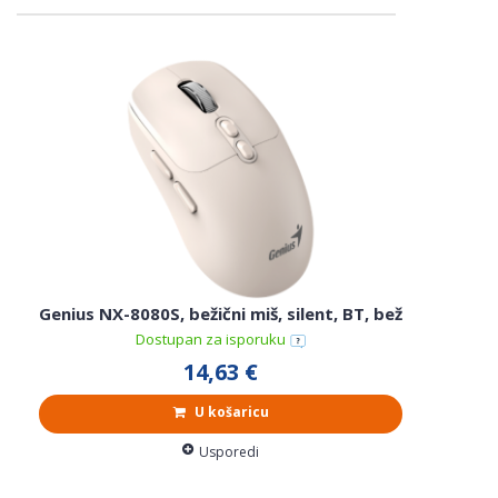
Genius NX-8080S, bežični miš, silent, BT, bež
Dostupan za isporuku
14,63 €
U košaricu
Usporedi