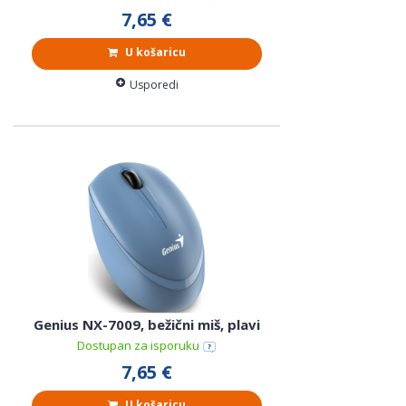
7,65 €
U košaricu
Usporedi
Genius NX-7009, bežični miš, plavi
Dostupan za isporuku
7,65 €
U košaricu