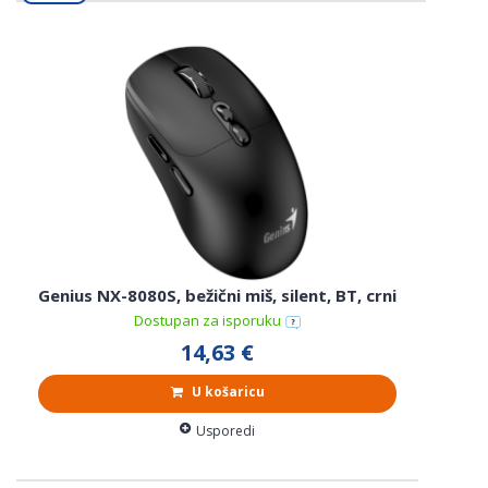
Genius NX-8080S, bežični miš, silent, BT, crni
Dostupan za isporuku
14,63 €
U košaricu
Usporedi