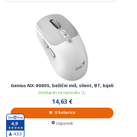
Genius NX-8080S, bežični miš, silent, BT, bijeli
Dostupan za isporuku
14,63 €
U košaricu
4,9
Usporedi
433