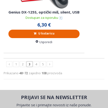
Genius DX-125S, optički miš, silent, USB
Dostupan za isporuku
6,30 €
U košaricu
Usporedi
1
2
3
4
5
Prikazano
48~72
zajedno
108
proizvoda
PRIJAVI SE NA NEWSLETTER
Prijavite se i primajte novosti iz naše ponude.