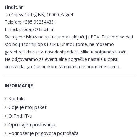
Findit.hr
Trešnjevački trg BB, 10000 Zagreb
Telefon:
+385 992544331
E-mail:
prodaja@findit.hr
Sve cijene iskazane su u eurima i uključuju PDV. Trudimo se dati
što bolji i točniji opis i sliku. Unatoč tome, ne možemo
garantirati da su svi navedeni podaci i slike u potpunosti točni.
Ne odgovaramo za eventualne pogreške nastale u opisu
proizvoda, greške prilikom štampanja te promjene cijena.
INFORMACIJE
Kontakt
Gdje je moj paket
O Find IT-u
Opći uvjeti poslovanja
Podnošenje prigovora potrošača