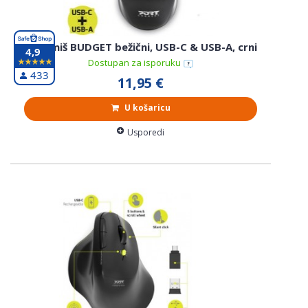
Port miš BUDGET bežični, USB-C & USB-A, crni
4,9
Dostupan za isporuku
433
11,95 €
U košaricu
Usporedi