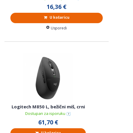
16,36 €
U košaricu
Usporedi
Logitech M850 L, bežični miš, crni
Dostupan za isporuku
61,70 €
U košaricu