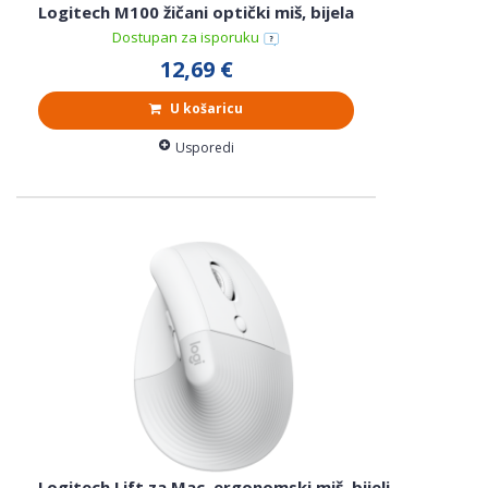
Logitech M100 žičani optički miš, bijela
Dostupan za isporuku
12,69 €
U košaricu
Usporedi
Logitech Lift za Mac, ergonomski miš, bijeli