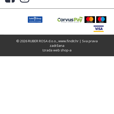
© 2026 RUBER ROSA d.o.o., www.findit.hr | Sva prava
zadržana
Izrada web shop-a