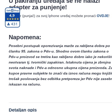
U pakiranju uređaja se ne nalazi
adapter za punjenje!
4,9
Adapter (punjač) za svoj Iphone uređaj možete pronaći
OVDJE
!
431
Napomena:
Posebni postupak oporezivanja marže za rabljena dobra po
članku 95. zakona o Pdv-u. Shodno ovom članku zakona o
Pdv-u proizvod se tretira kao rabljeno dobro iako je nekorišt
neotvaran tj. tvornički zapakiran. Istaknuta cijena je zbrojna
svota naknade i Pdv-a odnosno ukupna cijena proizvoda. Z
kupce pravne subjekte to znači da iznos računa mogu knjižit
trošak poslovanja bez odbitka pretporeza jer Pdv nije zaseb
iskazan na računu.
Detaljan opis