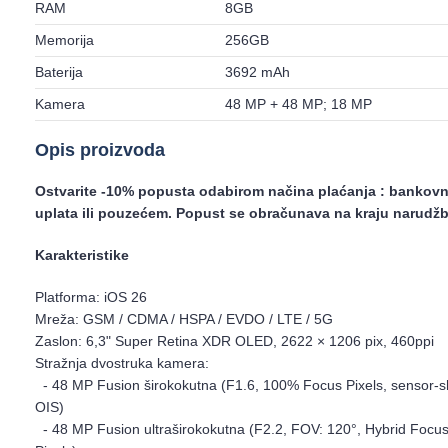
RAM
8GB
Memorija
256GB
Baterija
3692 mAh
Kamera
48 MP + 48 MP; 18 MP
Opis proizvoda
Ostvarite -10% popusta odabirom načina plaćanja : bankov
uplata ili pouzećem. Popust se obračunava na kraju narudžb
Karakteristike
Platforma: iOS 26
Mreža: GSM / CDMA / HSPA / EVDO / LTE / 5G
Zaslon: 6,3" Super Retina XDR OLED, 2622 × 1206 pix, 460ppi
Stražnja dvostruka kamera:
- 48 MP Fusion širokokutna (F1.6, 100% Focus Pixels, sensor-sh
OIS)
- 48 MP Fusion ultraširokokutna (F2.2, FOV: 120°, Hybrid Focu