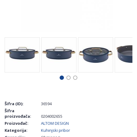
Šifra (ID):
36594
Šifra
proizvođača:
0204002655
Proizvođač:
ALTOM DESIGN
Kategorija:
Kuhinjski pribor