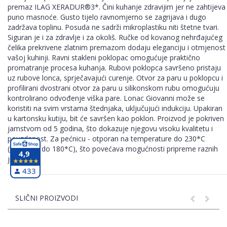
premaz ILAG XERADUR®3*. Čini kuhanje zdravijim jer ne zahtijeva
puno masnoće. Gusto tijelo ravnomjerno se zagrijava i dugo
zadržava toplinu. Posuda ne sadrži mikroplastiku niti štetne tvari.
Siguran je i za zdravlje i za okoliš. Ručke od kovanog nehrđajućeg
čelika prekrivene zlatnim premazom dodaju eleganciju i otmjenost
vašoj kuhinji. Ravni stakleni poklopac omogućuje praktično
promatranje procesa kuhanja. Rubovi poklopca savršeno pristaju
uz rubove lonca, sprječavajući curenje. Otvor za paru u poklopcu i
profilirani dvostrani otvor za paru u silikonskom rubu omogućuju
kontrolirano odvođenje viška pare. Lonac Giovanni može se
koristiti na svim vrstama štednjaka, uključujući indukciju. Upakiran
u kartonsku kutiju, bit će savršen kao poklon. Proizvod je pokriven
jamstvom od 5 godina, što dokazuje njegovu visoku kvalitetu i
pouzdanost. Za pećnicu - otporan na temperature do 230*C
(poklopac do 180*C), što povećava mogućnosti pripreme raznih
4,9
jela.
433
SLIČNI PROIZVODI