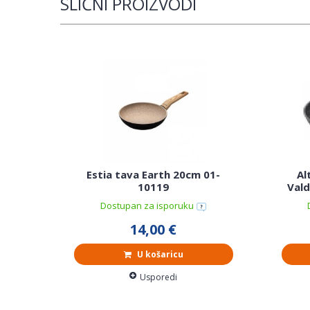
SLIČNI PROIZVODI
Estia tava Earth 20cm 01-
Al
10119
Val
Dostupan za isporuku
14,00 €
U košaricu
Usporedi