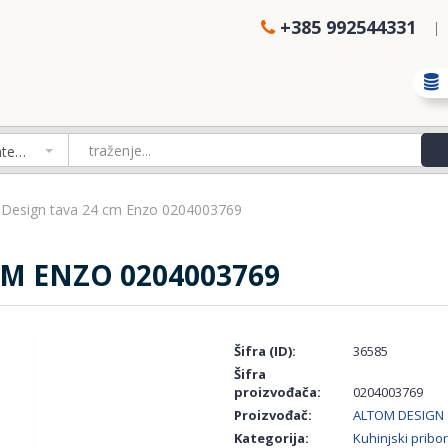
+385 992544331
Izaberi kategoriju
 Design tava 24 cm Enzo 0204003769
CM ENZO 0204003769
Šifra (ID):
36585
Šifra
proizvođača:
0204003769
Proizvođač:
ALTOM DESIGN
Kategorija:
Kuhinjski pribor