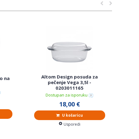
Altom Design posuda za
o na
Alt
pečenje Vega 3,5l -
0203011165
Dostupan za isporuku
18,00 €
U košaricu
Usporedi