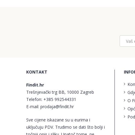
KONTAKT
INFO
Kon
Findit.hr
Trešnjevački trg BB, 10000 Zagreb
Gdj
Telefon:
+385 992544331
O F
E-mail:
prodaja@findit.hr
Opć
Pod
Sve cijene iskazane su u eurima i
uključuju PDV. Trudimo se dati što bolji i
točniji opis i sliku. Unatoč tome, ne