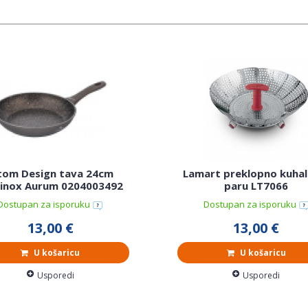
tom Design tava 24cm
Lamart preklopno kuhal
dinox Aurum 0204003492
paru LT7066
Dostupan za isporuku
Dostupan za isporuku
13,00 €
13,00 €
U košaricu
U košaricu
Usporedi
Usporedi