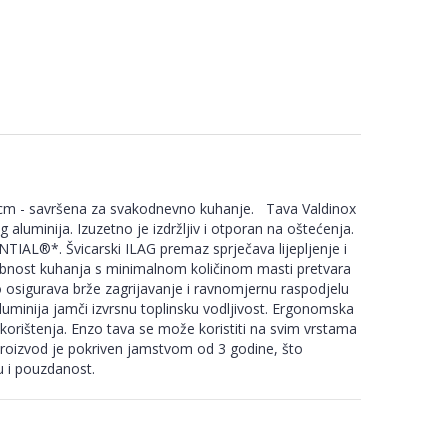
 cm - savršena za svakodnevno kuhanje. Tava Valdinox
 aluminija. Izuzetno je izdržljiv i otporan na oštećenja.
NTIAL®*. Švicarski ILAG premaz sprječava lijepljenje i
bnost kuhanja s minimalnom količinom masti pretvara
no osigurava brže zagrijavanje i ravnomjernu raspodjelu
aluminija jamči izvrsnu toplinsku vodljivost. Ergonomska
 korištenja. Enzo tava se može koristiti na svim vrstama
 Proizvod je pokriven jamstvom od 3 godine, što
u i pouzdanost.