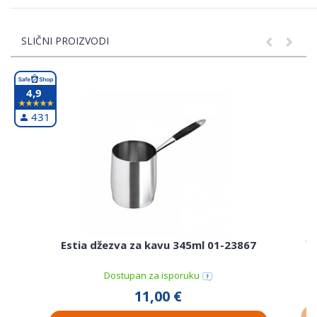
SLIČNI PROIZVODI
4,9
431
Va
Estia džezva za kavu 345ml 01-23867
Dostupan za isporuku
11,00 €