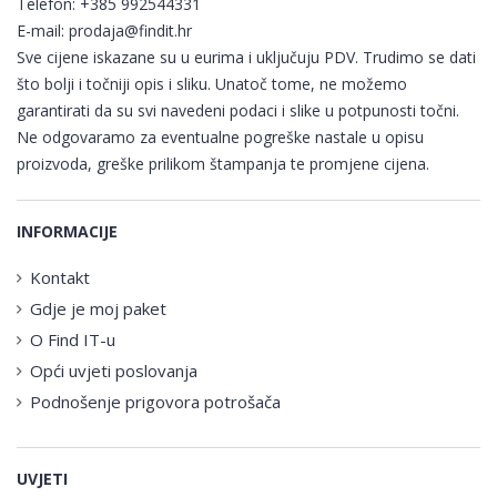
Telefon:
+385 992544331
E-mail:
prodaja@findit.hr
Sve cijene iskazane su u eurima i uključuju PDV. Trudimo se dati
što bolji i točniji opis i sliku. Unatoč tome, ne možemo
garantirati da su svi navedeni podaci i slike u potpunosti točni.
Ne odgovaramo za eventualne pogreške nastale u opisu
proizvoda, greške prilikom štampanja te promjene cijena.
INFORMACIJE
Kontakt
Gdje je moj paket
O Find IT-u
Opći uvjeti poslovanja
Podnošenje prigovora potrošača
UVJETI