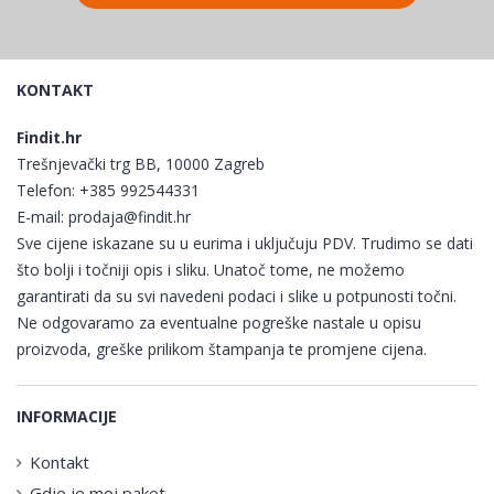
KONTAKT
Findit.hr
Trešnjevački trg BB, 10000 Zagreb
Telefon:
+385 992544331
E-mail:
prodaja@findit.hr
Sve cijene iskazane su u eurima i uključuju PDV. Trudimo se dati
što bolji i točniji opis i sliku. Unatoč tome, ne možemo
garantirati da su svi navedeni podaci i slike u potpunosti točni.
Ne odgovaramo za eventualne pogreške nastale u opisu
proizvoda, greške prilikom štampanja te promjene cijena.
INFORMACIJE
Kontakt
Gdje je moj paket