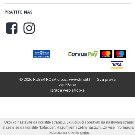
PRATITE NAS
© 2026 RUBER ROSA d.o.o., www.findit.hr | Sva prava
zadržana
Izrada web shop-a
Ukoliko nastavite da koristite stranicu, uključujući i boravak na naslovnoj stranici
slažete se da koristite “kolačiće”.
Razumijem i želim nastaviti
. Za više informacija
kolačićima kliknite
ovdje
.