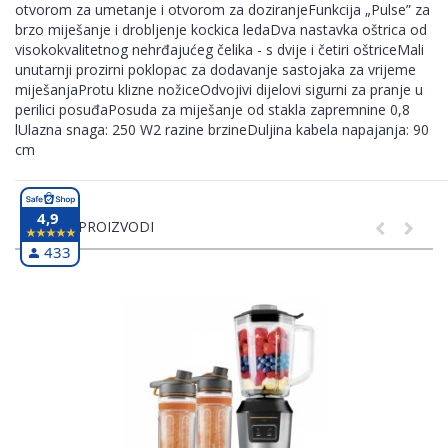
otvorom za umetanje i otvorom za doziranjeFunkcija „Pulse” za
brzo miješanje i drobljenje kockica ledaDva nastavka oštrica od
visokokvalitetnog nehrđajućeg čelika - s dvije i četiri oštriceMali
unutarnji prozirni poklopac za dodavanje sastojaka za vrijeme
miješanjaProtu klizne nožiceOdvojivi dijelovi sigurni za pranje u
perilici posuđaPosuda za miješanje od stakla zapremnine 0,8
lUlazna snaga: 250 W2 razine brzineDuljina kabela napajanja: 90
cm
4,9
SLIČNI PROIZVODI
433