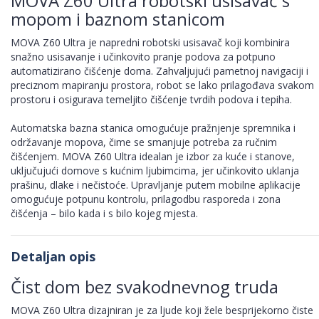
MOVA Z60 Ultra robotski usisavač s
mopom i baznom stanicom
MOVA Z60 Ultra je napredni robotski usisavač koji kombinira
snažno usisavanje i učinkovito pranje podova za potpuno
automatizirano čišćenje doma. Zahvaljujući pametnoj navigaciji i
preciznom mapiranju prostora, robot se lako prilagođava svakom
prostoru i osigurava temeljito čišćenje tvrdih podova i tepiha.
Automatska bazna stanica omogućuje pražnjenje spremnika i
održavanje mopova, čime se smanjuje potreba za ručnim
čišćenjem. MOVA Z60 Ultra idealan je izbor za kuće i stanove,
uključujući domove s kućnim ljubimcima, jer učinkovito uklanja
prašinu, dlake i nečistoće. Upravljanje putem mobilne aplikacije
omogućuje potpunu kontrolu, prilagodbu rasporeda i zona
čišćenja – bilo kada i s bilo kojeg mjesta.
Detaljan opis
Čist dom bez svakodnevnog truda
MOVA Z60 Ultra dizajniran je za ljude koji žele besprijekorno čiste