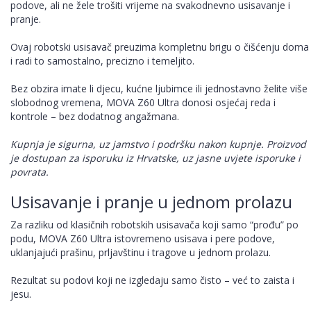
podove, ali ne žele trošiti vrijeme na svakodnevno usisavanje i
pranje.
Ovaj robotski usisavač preuzima kompletnu brigu o čišćenju doma
i radi to samostalno, precizno i temeljito.
Bez obzira imate li djecu, kućne ljubimce ili jednostavno želite više
slobodnog vremena, MOVA Z60 Ultra donosi osjećaj reda i
kontrole – bez dodatnog angažmana.
Kupnja je sigurna, uz jamstvo i podršku nakon kupnje. Proizvod
je dostupan za isporuku iz Hrvatske, uz jasne uvjete isporuke i
povrata.
Usisavanje i pranje u jednom prolazu
Za razliku od klasičnih robotskih usisavača koji samo “prođu” po
podu, MOVA Z60 Ultra istovremeno usisava i pere podove,
uklanjajući prašinu, prljavštinu i tragove u jednom prolazu.
Rezultat su podovi koji ne izgledaju samo čisto – već to zaista i
jesu.