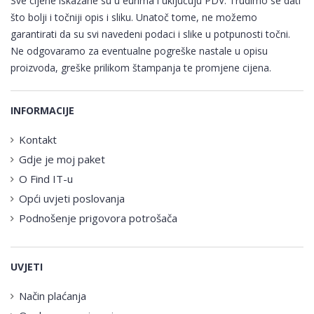
Sve cijene iskazane su u eurima i uključuju PDV. Trudimo se dati
što bolji i točniji opis i sliku. Unatoč tome, ne možemo
garantirati da su svi navedeni podaci i slike u potpunosti točni.
Ne odgovaramo za eventualne pogreške nastale u opisu
proizvoda, greške prilikom štampanja te promjene cijena.
INFORMACIJE
Kontakt
Gdje je moj paket
O Find IT-u
Opći uvjeti poslovanja
Podnošenje prigovora potrošača
UVJETI
Način plaćanja