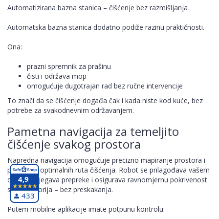
Automatizirana bazna stanica – čišćenje bez razmišljanja
Automatska bazna stanica dodatno podiže razinu praktičnosti.
Ona:
prazni spremnik za prašinu
čisti i održava mop
omogućuje dugotrajan rad bez ručne intervencije
To znači da se čišćenje događa čak i kada niste kod kuće, bez
potrebe za svakodnevnim održavanjem.
Pametna navigacija za temeljito
čišćenje svakog prostora
Napredna navigacija omogućuje precizno mapiranje prostora i
planiranje optimalnih ruta čišćenja. Robot se prilagođava vašem
4,9
domu, izbjegava prepreke i osigurava ravnomjernu pokrivenost
svih prostorija – bez preskakanja.
433
Putem mobilne aplikacije imate potpunu kontrolu: