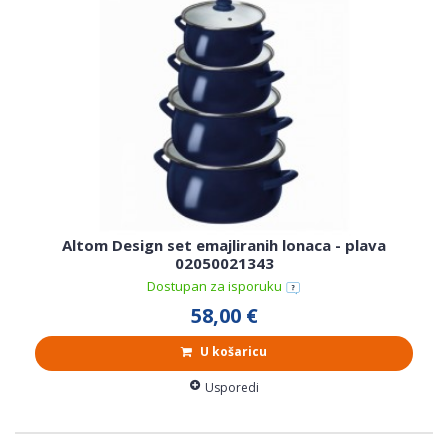
Altom Design set emajliranih lonaca - plava
02050021343
Dostupan za isporuku
58,00 €
U košaricu
Usporedi