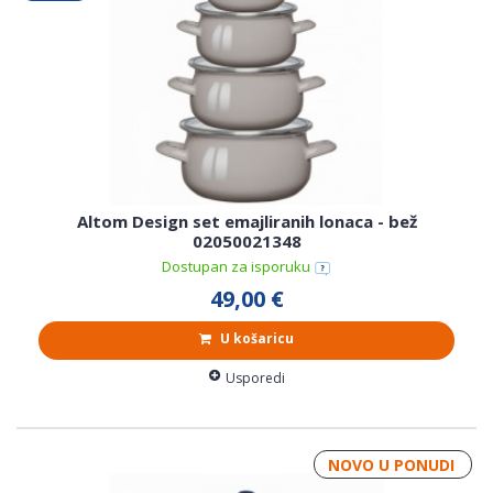
Altom Design set emajliranih lonaca - bež
02050021348
Dostupan za isporuku
49,00 €
U košaricu
Usporedi
NOVO U PONUDI