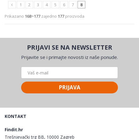
1
2
3
4
5
6
7
8
Prikazano
168~177
zajedno
177
proizvoda
PRIJAVI SE NA NEWSLETTER
Prijavite se i primajte novosti iz naše ponude.
PRIJAVA
KONTAKT
Findit.hr
Trešnjevački trg BB, 10000 Zagreb