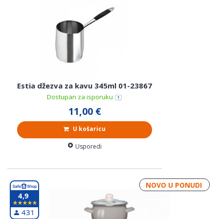
Estia džezva za kavu 345ml 01-23867
Dostupan za isporuku
11,00 €
U košaricu
Usporedi
NOVO U PONUDI
4,9
431