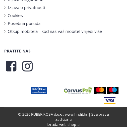
Izjava o privatnosti
Cookies
Posebna ponuda
Otkup mobitela - kod nas vaš mobitel vrijedi više
PRATITE NAS
© 2026 RUBER ROSA d.o.o., www.findit.hr | Sva prava
zadržana
Izrada web shop-a