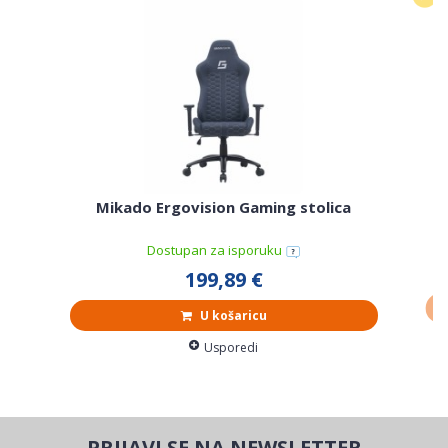
Th
Mikado Ergovision Gaming stolica
Dostupan za isporuku
199,89 €
U košaricu
Usporedi
PRIJAVI SE NA NEWSLETTER