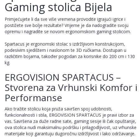
Gaming stolica Bijela
Primjećujete li da sve više vremena provodite igrajući igrice i
postižete sve bolje rezultate? Vrijeme je da nadogradite svoju
opremu i nagradite se novom ergonomskom gaming stolicom.
Spartacus je ergonomski stolac s izdržljivom konstrukcijom,
podesivim sjedištem i naslonom te 3D ručkama. Dostupan u
različitim bojama, također pogodan za korisnike do 200 cm i 130
kg.
ERGOVISION SPARTACUS –
Stvorena za Vrhunski Komfor i
Performanse
Ako tražite stolicu koja pruža savršen spoj udobnosti,
funkcionalnosti i stila, ERGOVISION SPARTACUS je pravi izbor za
vas. Savršena za duže radne sate, gaming sesije ili čak opuštanje,
ova stolica nudi maksimalnu podršku i prilagodljivost, uz vrhunske
materijale koji garantuju dugoročnu izdržljivost i lako održavanje.