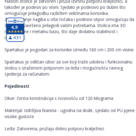
Naslon stolice je zatvoren i pruža izvrsnu potporu kralježnici, a
također je podesiv po visini. Sjedalo je podesivo po dubini što
omogućuje prilagodbu različitim veličinama korisnika.
Zaključavanje nagiba u više točaka i podesivi otpor omogućuju da
se stolac savršeno prilagodi vašim potrebama. Stolica ima 3D
4,9
rukonaslone i metalnu bazu, što daje dodatnu stabilnost i
431
izdržljivost.
Spartakus je pogodan za korisnike između 160 cm i 200 cm visine.
Spartakus je odličan izbor za sve koji traže udobnu i funkcionalnu
stolicu s izraženom potporom za leđa i mogućnošću ravnog
sjedenja za računalom.
Pojedinosti
Okvir: čvrsta konstrukcija s nosivošću od 120 kilograma
Materijal: Izdržljiva tkanina - ugodna na dodir, sjedalo od PU pjene
visoke gustoće
Leđa: Zatvorena, pružaju dobru potporu kralježnici