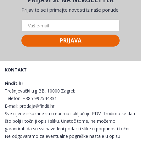
Prijavite se i primajte novosti iz naše ponude.
PRIJAVA
KONTAKT
Findit.hr
Trešnjevački trg BB, 10000 Zagreb
Telefon:
+385 992544331
E-mail:
prodaja@findit.hr
Sve cijene iskazane su u eurima i uključuju PDV. Trudimo se dati
što bolji i točniji opis i sliku. Unatoč tome, ne možemo
garantirati da su svi navedeni podaci i slike u potpunosti točni.
Ne odgovaramo za eventualne pogreške nastale u opisu