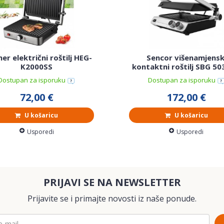
er električni roštilj HEG-
Sencor višenamjensk
K2000SS
kontaktni roštilj SBG 5
Dostupan za isporuku
Dostupan za isporuku
72,00 €
172,00 €
U košaricu
U košaricu
Usporedi
Usporedi
PRIJAVI SE NA NEWSLETTER
Prijavite se i primajte novosti iz naše ponude.