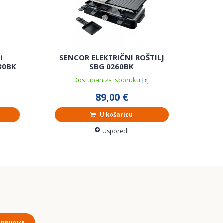
i
SENCOR ELEKTRIČNI ROŠTILJ
SEN
030BK
SBG 0260BK
Dostupan za isporuku
89,00 €
U košaricu
Usporedi
PRIJAVA