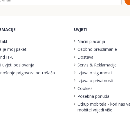
RMACIJE
UVJETI
takt
Način plaćanja
e je moj paket
Osobno preuzimanje
ind IT-u
Dostava
i uvjeti poslovanja
Servis & Reklamacije
nošenje prigovora potrošača
Izjava o sigurnosti
Izjava o privatnosti
Cookies
Posebna ponuda
Otkup mobitela - kod nas v
mobitel vrijedi više