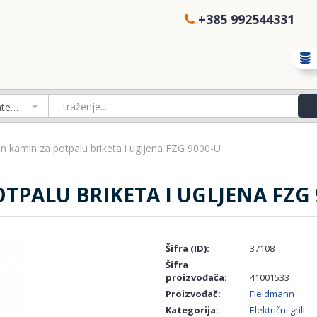
+385 992544331
Izaberi kategoriju
n kamin za potpalu briketa i ugljena FZG 9000-U
PALU BRIKETA I UGLJENA FZG 
Šifra (ID):
37108
Šifra
proizvođača:
41001533
Proizvođač:
Fieldmann
Kategorija:
Električni grill