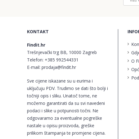
KONTAKT
INFO
Kon
Findit.hr
Trešnjevački trg BB, 10000 Zagreb
Gdj
Telefon:
+385 992544331
O F
E-mail:
prodaja@findit.hr
Opć
Pod
Sve cijene iskazane su u eurima i
uključuju PDV. Trudimo se dati što bolji i
točniji opis i sliku. Unatoč tome, ne
možemo garantirati da su svi navedeni
podaci i slike u potpunosti točni. Ne
odgovaramo za eventualne pogreške
nastale u opisu proizvoda, greške
prilikom štampanja te promjene cijena.