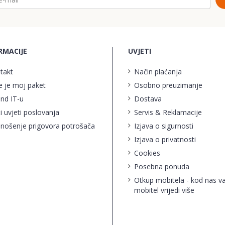
RMACIJE
UVJETI
takt
Način plaćanja
e je moj paket
Osobno preuzimanje
ind IT-u
Dostava
i uvjeti poslovanja
Servis & Reklamacije
nošenje prigovora potrošača
Izjava o sigurnosti
Izjava o privatnosti
Cookies
Posebna ponuda
Otkup mobitela - kod nas v
mobitel vrijedi više