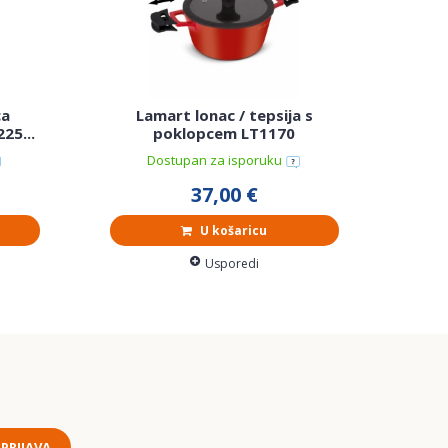
ca
Lamart lonac / tepsija s
Alto
25...
poklopcem LT1170
7 e
Dostupan za isporuku
37,00 €
U košaricu
Usporedi
PRIJAVA