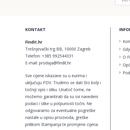
KONTAKT
INFO
Kon
Findit.hr
Trešnjevački trg BB, 10000 Zagreb
Gdj
Telefon:
+385 992544331
O F
E-mail:
prodaja@findit.hr
Opć
Pod
Sve cijene iskazane su u eurima i
uključuju PDV. Trudimo se dati što bolji i
točniji opis i sliku. Unatoč tome, ne
možemo garantirati da su svi navedeni
podaci i slike u potpunosti točni. Ne
odgovaramo za eventualne pogreške
nastale u opisu proizvoda, greške
prilikom štampanja te promjene cijena.