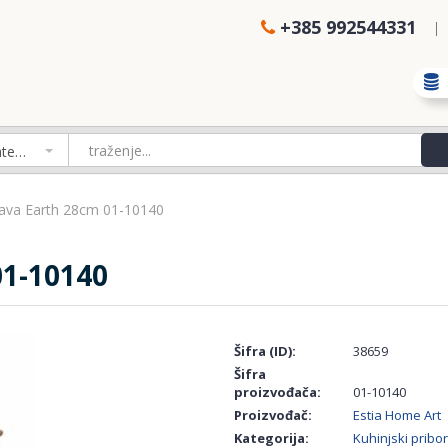
+385 992544331
Izaberi kategoriju
tava Earth 28cm 01-10140
1-10140
Šifra (ID):
38659
Šifra
proizvođača:
01-10140
Proizvođač:
Estia Home Art
Kategorija:
Kuhinjski pribor