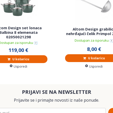
tom Design set lonaca
Altom Design grabili
Balbina 8 elemenata
nehrđajući čelik Primpol 2
02050021298
Dostupan za isporuku
Dostupan za isporuku
8,00 €
119,00 €
U košaricu
U košaricu
Usporedi
Usporedi
PRIJAVI SE NA NEWSLETTER
Prijavite se i primajte novosti iz naše ponude.