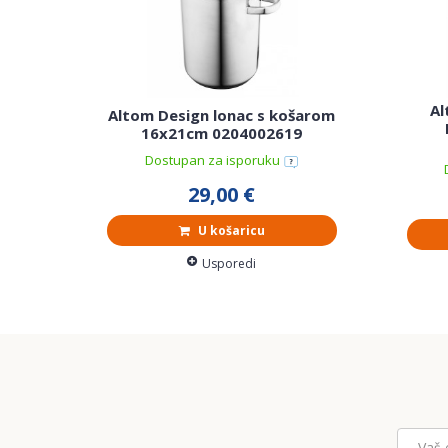
Al
Altom Design lonac s košarom
16x21cm 0204002619
Dostupan za isporuku
29,00 €
U košaricu
Usporedi