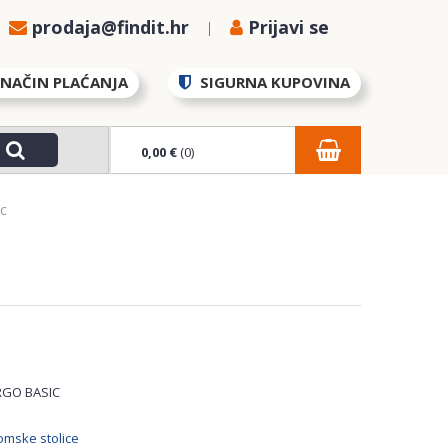
prodaja@findit.hr
Prijavi se
NAČIN PLAĆANJA
SIGURNA KUPOVINA
0,00 €
(0)
ic
RGO BASIC
mske stolice