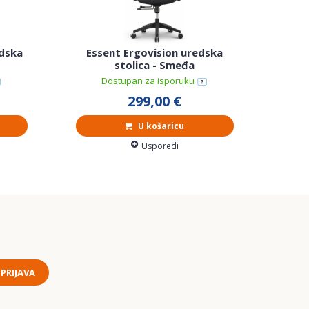
edska
Essent Ergovision uredska
Ap
stolica - Smeđa
Dostupan za isporuku
299,00 €
U košaricu
Usporedi
PRIJAVA