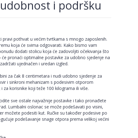
udobnost i podršku
 pravi pothvat u većim tvrtkama s mnogo zaposlenih.
i opremu koja će svima odgovarati. Kako bismo vam
 ponudu dodati stolicu koja će zadovoljiti očekivanja što
tko će pronaći optimalne postavke za udobno sjedenje na
i zadržati ujednačen i uredan izgled.
ubini za čak 8 centimetara i nudi udobno sjedenje za
 okvir i sinkroni mehanizam s podesivim otporom
 za korisnike koji teže 100 kilograma ili više.
dite sve ostale najvažnije postavke i tako pronađete
rad. Lumbalni oslonac se može podešavati po visini,
đer možete podesiti kut. Ručke su također podesive po
ogućuje podešavanje snage otpora prema velikoj većini
učke