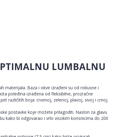
OPTIMALNU LUMBALNU
ih materijala. Baza i okvir izrađeni su od robusne i
asta poleđina izrađena od fleksibilne, prozračne
t različitih boja: crvenoj, zelenoj, plavoj, sivoj i crnoj.
ske postavke koje možete prilagoditi. Naslon za glavu
gibu kako bi odgovarao i vrlo visokim korisnicima do 200
umbalne potpore (7,5 cm) kako biste osigurali