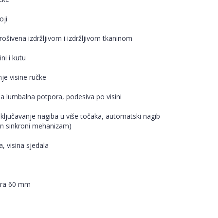
oji
rošivena izdržljivom i izdržljivom tkaninom
ini i kutu
je visine ručke
na lumbalna potpora, podesiva po visini
aključavanje nagiba u više točaka, automatski nagib
an sinkroni mehanizam)
a, visina sjedala
jera 60 mm