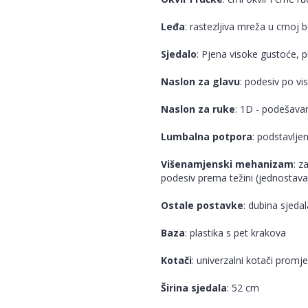
Leđa
: rastezljiva mreža u crnoj b
Sjedalo
: Pjena visoke gustoće, p
Naslon za glavu
: podesiv po vis
Naslon za ruke
: 1D - podešavan
Lumbalna potpora
: podstavlje
Višenamjenski mehanizam
: z
podesiv prema težini (jednostav
Ostale postavke
: dubina sjedal
Baza
: plastika s pet krakova
Kotači
: univerzalni kotači prom
Širina sjedala
: 52 cm