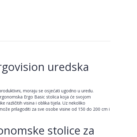
rgovision uredska
 produktivni, moraju se osjećati ugodno u uredu.
 ergonomska Ergo Basic stolica koja će svojom
ke različitih visina i oblika tijela. Uz nekoliko
 može prilagoditi za sve osobe visine od 150 do 200 cm i
onomske stolice za