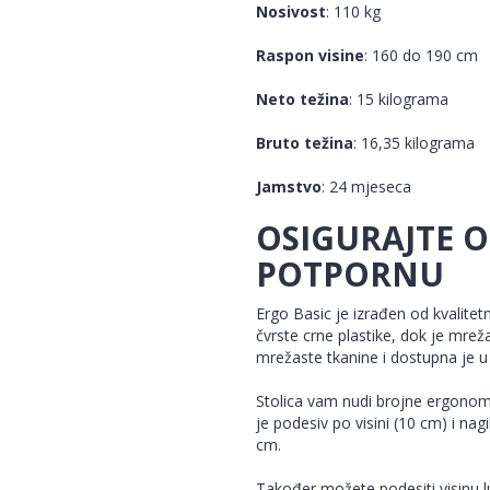
Nosivost
: 110 kg
Raspon visine
: 160 do 190 cm
Neto težina
: 15 kilograma
Bruto težina
: 16,35 kilograma
Jamstvo
: 24 mjeseca
OSIGURAJTE 
POTPORNU
Ergo Basic je izrađen od kvalitetn
čvrste crne plastike, dok je mrež
mrežaste tkanine i dostupna je u pe
Stolica vam nudi brojne ergonom
je podesiv po visini (10 cm) i na
cm.
Također možete podesiti visinu l