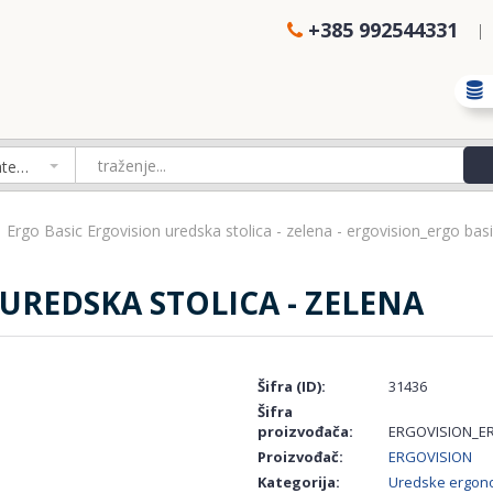
+385 992544331
Izaberi kategoriju
Ergo Basic Ergovision uredska stolica - zelena - ergovision_ergo bas
UREDSKA STOLICA - ZELENA
Šifra (ID):
31436
Šifra
proizvođača:
ERGOVISION_E
Proizvođač:
ERGOVISION
Kategorija:
Uredske ergono