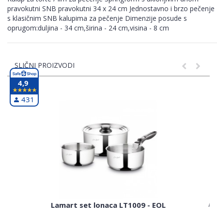
pravokutni SNB pravokutni 34 x 24 cm Jednostavno i brzo pečenje
s klasičnim SNB kalupima za pečenje Dimenzije posude s
oprugom:duljina - 34 cm,širina - 24 cm,visina - 8 cm
SLIČNI PROIZVODI
4,9
431
Al
Lamart set lonaca LT1009 - EOL