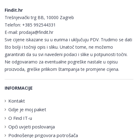
Findit.hr
Trešnjevački trg BB, 10000 Zagreb
Telefon:
+385 992544331
E-mail:
prodaja@findit.hr
Sve cijene iskazane su u eurima i uključuju PDV. Trudimo se dati
što bolji i točniji opis i sliku. Unatoč tome, ne možemo
garantirati da su svi navedeni podaci i slike u potpunosti točni.
Ne odgovaramo za eventualne pogreške nastale u opisu
proizvoda, greške prilikom štampanja te promjene cijena.
INFORMACIJE
Kontakt
Gdje je moj paket
O Find IT-u
Opći uvjeti poslovanja
Podnošenje prigovora potrošača