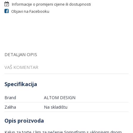
Informacije o promijeni cijene ili dostupnosti
Objavi na Facebooku
DETALJAN OPIS
VAŠ KOMENTAR
Specifikacija
Brand
ALTOM DESIGN
Zaliha
Na skladištu
Opis proizvoda
Kalup za torte / lim za pečenje Springform s uklonjivim dnom