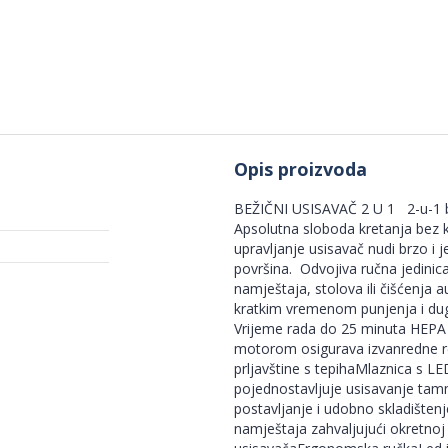
Opis proizvoda
BEŽIČNI USISAVAČ 2 U 1 2-u-1 be
Apsolutna sloboda kretanja bez k
upravljanje usisavač nudi brzo i
površina. Odvojiva ručna jedinica
namještaja, stolova ili čišćenja 
kratkim vremenom punjenja i du
Vrijeme rada do 25 minuta HEPA s
motorom osigurava izvanredne rez
prljavštine s tepihaMlaznica s LED
pojednostavljuje usisavanje tam
postavljanje i udobno skladištenj
namještaja zahvaljujući okretnoj 