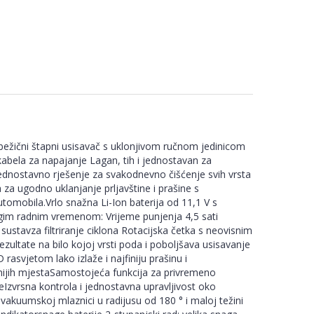
žični štapni usisavač s uklonjivom ručnom jedinicom
abela za napajanje Lagan, tih i jednostavan za
 jednostavno rješenje za svakodnevno čišćenje svih vrsta
 za ugodno uklanjanje prljavštine i prašine s
automobila.Vrlo snažna Li-Ion baterija od 11,1 V s
gim radnim vremenom: Vrijeme punjenja 4,5 sati
ustavza filtriranje ciklona Rotacijska četka s neovisnim
ultate na bilo kojoj vrsti poda i poboljšava usisavanje
 rasvjetom lako izlaže i najfiniju prašinu i
nijih mjestaSamostojeća funkcija za privremeno
eIzvrsna kontrola i jednostavna upravljivost oko
vakuumskoj mlaznici u radijusu od 180 ° i maloj težini