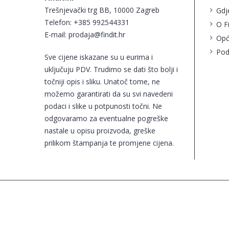
Trešnjevački trg BB, 10000 Zagreb
Gdj
Telefon:
+385 992544331
O F
E-mail:
prodaja@findit.hr
Opć
Pod
Sve cijene iskazane su u eurima i
uključuju PDV. Trudimo se dati što bolji i
točniji opis i sliku. Unatoč tome, ne
možemo garantirati da su svi navedeni
podaci i slike u potpunosti točni. Ne
odgovaramo za eventualne pogreške
nastale u opisu proizvoda, greške
prilikom štampanja te promjene cijena.