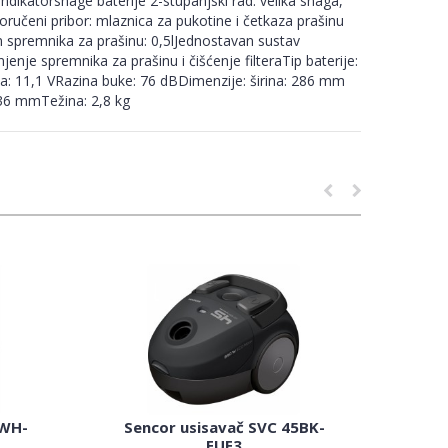
ikatorsnage baterije 2-stupanjski rad: velika snaga,
ručeni pribor: mlaznica za pukotine i četkaza prašinu
 spremnika za prašinu: 0,5lJednostavan sustav
enje spremnika za prašinu i čišćenje filteraTip baterije:
: 11,1 VRazina buke: 76 dBDimenzije: širina: 286 mm
36 mmTežina: 2,8 kg
5WH-
Sencor usisavač SVC 45BK-
EUE3