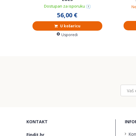
Dostupan za isporuku
Ne
56,00 €
U košaricu
Usporedi
KONTAKT
INFO
Kon
Findit.hr