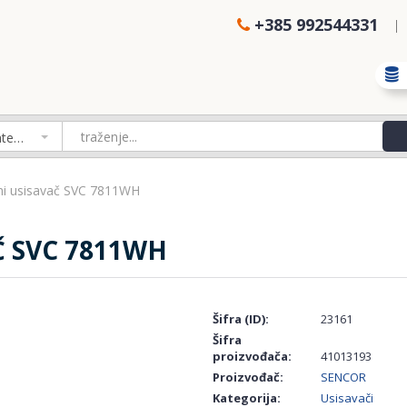
+385 992544331
Izaberi kategoriju
ni usisavač SVC 7811WH
Č SVC 7811WH
Šifra (ID):
23161
Šifra
proizvođača:
41013193
Proizvođač:
SENCOR
Kategorija:
Usisavači