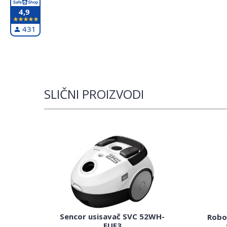
4,9
431
SLIČNI PROIZVODI
Sencor usisavač SVC 52WH-
Robo
EUE3