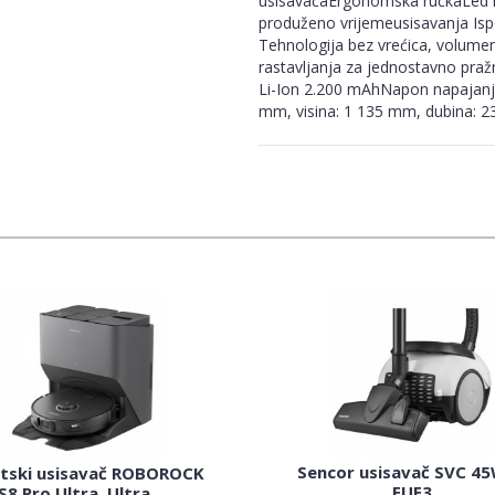
usisavačaErgonomska ručkaLed ind
produženo vrijemeusisavanja Ispo
Tehnologija bez vrećica, volumen
rastavljanja za jednostavno pražnj
Li-Ion 2.200 mAhNapon napajanja
mm, visina: 1 135 mm, dubina: 2
Sencor usisavač SVC 4
tski usisavač ROBOROCK
EUE3
S8 Pro Ultra, Ultra...