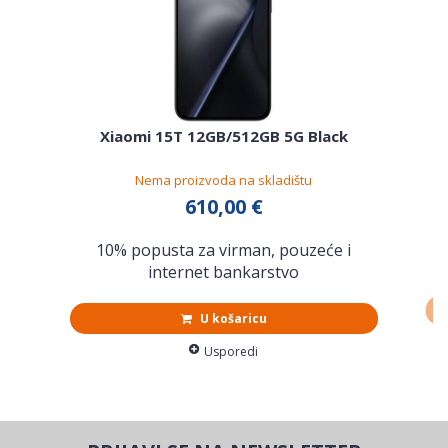
S
Xiaomi 15T 12GB/512GB 5G Black
Nema proizvoda na skladištu
610,00 €
10% popusta za virman, pouzeće i
internet bankarstvo
U košaricu
Usporedi