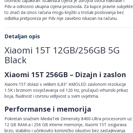
tvornički zapakiran. Istaknuta cijena je zbrojna svota naknade i
Pdv-a odnosno ukupna cijena proizvoda. Za kupce pravne subjekte
to znači da iznos računa mogu knjižiti u trošak poslovanja bez
odbitka pretporeza jer Pdv nije zasebno iskazan na računu.
Detaljan opis
Xiaomi 15T 12GB/256GB 5G
Black
Xiaomi 15T 256GB – Dizajn i zaslon
Xiaomi 15T dolazi s velikim 6,83″ AMOLED zaslonom rezolucije
1.5K i brzinom osvježavanja od 120 Hz, pružajući vrhunski prikaz
boja, fluidnost i izvrsnu vidljivost u svim uvjetima.
Performanse i memorija
Pokretan snažnim MediaTek Dimensity 8400-Ultra procesorom uz
12 GB RAM-a i 256 GB interne memorije, Xiaomi 15T osigurava
brzo, stabilno i učinkovito korisničko iskustvo bez zastajkivanja.