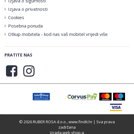
Izjava o sigurnosti
Izjava o privatnosti
Cookies
Posebna ponuda
Otkup mobitela - kod nas vaš mobitel vrijedi više
PRATITE NAS
© 2026 RUBER ROSA d.o.o., www.findit.hr | Sva prava
zadržana
Izrada web shop-a