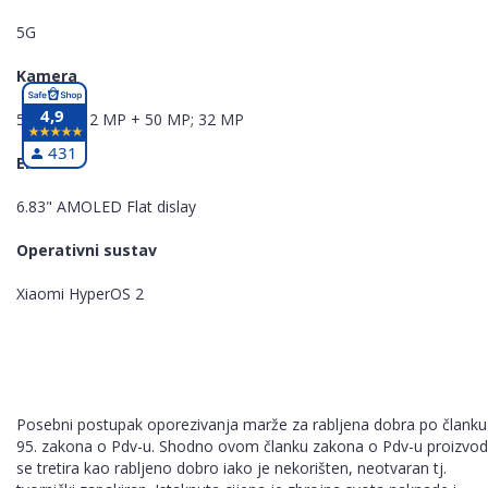
5G
Kamera
4,9
50 MP + 12 MP + 50 MP; 32 MP
431
Ekran
6.83" AMOLED Flat dislay
Operativni sustav
Xiaomi HyperOS 2
Posebni postupak oporezivanja marže za rabljena dobra po članku
95. zakona o Pdv-u. Shodno ovom članku zakona o Pdv-u proizvod
se tretira kao rabljeno dobro iako je nekorišten, neotvaran tj.