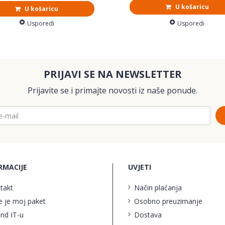
U košaricu
U košaricu
Usporedi
Usporedi
PRIJAVI SE NA NEWSLETTER
Prijavite se i primajte novosti iz naše ponude.
RMACIJE
UVJETI
takt
Način plaćanja
e je moj paket
Osobno preuzimanje
ind IT-u
Dostava