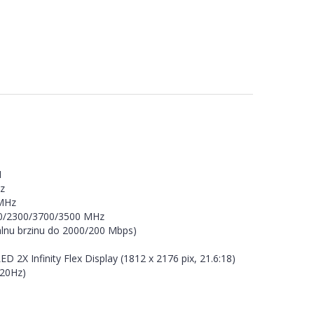
1
z
 MHz
00/2300/3700/3500 MHz
lnu brzinu do 2000/200 Mbps)
2X Infinity Flex Display (1812 x 2176 pix, 21.6:18)
120Hz)