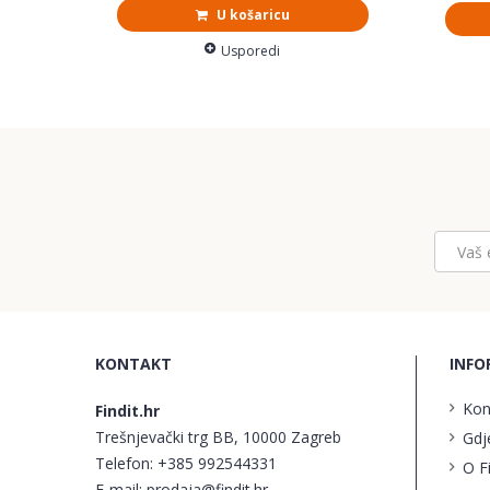
U košaricu
Usporedi
KONTAKT
INFO
Kon
Findit.hr
Trešnjevački trg BB, 10000 Zagreb
Gdj
Telefon:
+385 992544331
O F
E-mail:
prodaja@findit.hr