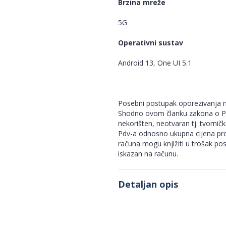
Brzina mreže
5G
Operativni sustav
Android 13, One UI 5.1
Posebni postupak oporezivanja m
Shodno ovom članku zakona o Pdv
nekorišten, neotvaran tj. tvorničk
Pdv-a odnosno ukupna cijena pro
računa mogu knjižiti u trošak po
iskazan na računu.
Detaljan opis