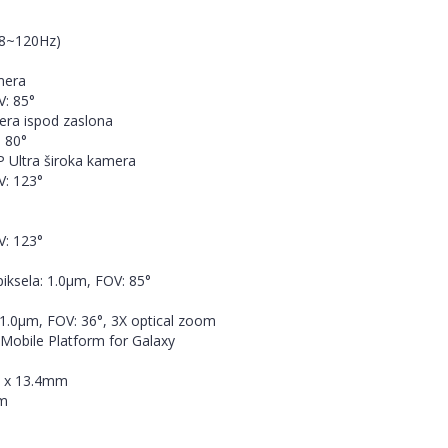
48~120Hz)
mera
V: 85°
ra ispod zaslona
: 80°
 Ultra široka kamera
V: 123°
V: 123°
 piksela: 1.0µm, FOV: 85°
: 1.0µm, FOV: 36°, 3X optical zoom
Mobile Platform for Galaxy
.9 x 13.4mm
mm