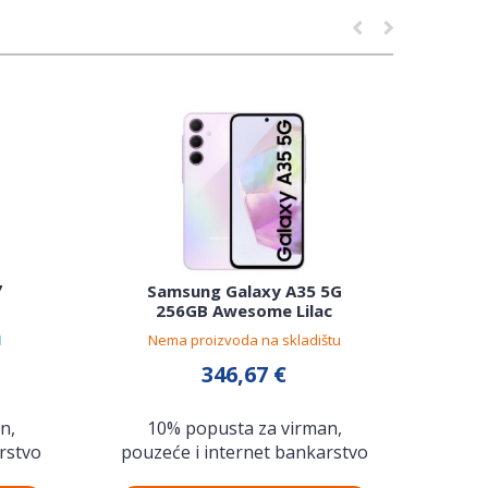
7
Sam
Samsung Galaxy A35 5G
12G
256GB Awesome Lilac
Nema proizvoda na skladištu
346,67 €
10% popusta za virman,
n,
1
pouzeće i internet bankarstvo
rstvo
pouz