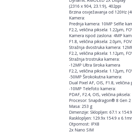
Dynamic AMOLED 2X Display
(2316 x 904, 23.1:9), 402ppi
Brzina osvježavanja od 120Hz (
Kamera:
Prednja kamera: 10MP Selfie ka
F2.2, veličina piksela: 1.22µm, FO
Kamera ispod zaslona: 4MP kame
F1.8, veličina piksela: 2.0µm, FOV
Stražnja dvostruka kamera: 12MP
F2.2, veličina piksela: 1.12µm, FO
Stražnja trostruka kamera:
-12MP Ultra široka kamera
F2.2, veličina piksela: 1.12µm, FO
-50MP Širokokutna kamera:
Dual Pixel AF, OIS, F1.8, veličina
-10MP Telefoto kamera:
PDAF, F2.4, OIS, veličina piksela
Procesor: Snapdragon® 8 Gen 2 
Masa: 253 g
Dimenzije: Sklopljen: 67.1 x 154
Rasklopljen: 129.9x 154.9 x 6.1
Otpornost: IPX8
2x Nano SIM