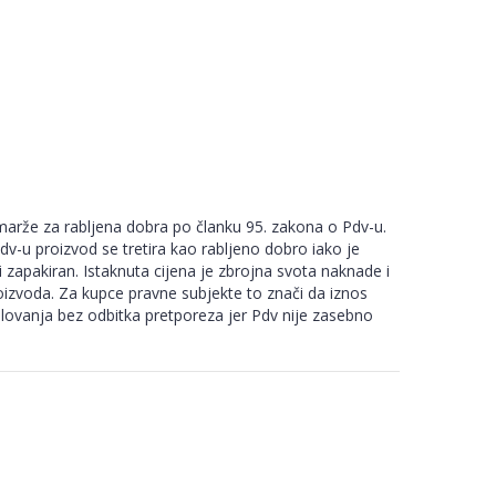
arže za rabljena dobra po članku 95. zakona o Pdv-u.
-u proizvod se tretira kao rabljeno dobro iako je
i zapakiran. Istaknuta cijena je zbrojna svota naknade i
izvoda. Za kupce pravne subjekte to znači da iznos
slovanja bez odbitka pretporeza jer Pdv nije zasebno