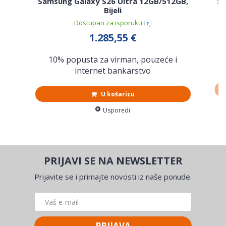
Samsung Galaxy S26 Ultra 12GB/512GB,
Sa
Bijeli
Dostupan za isporuku
1.285,55 €
10% popusta za virman, pouzeće i
internet bankarstvo
U košaricu
Usporedi
PRIJAVI SE NA NEWSLETTER
Prijavite se i primajte novosti iz naše ponude.
PRIJAVA