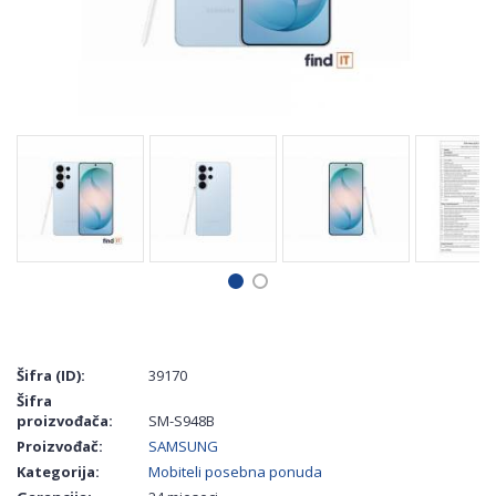
Šifra (ID):
39170
Šifra
proizvođača:
SM-S948B
Proizvođač:
SAMSUNG
Kategorija:
Mobiteli posebna ponuda