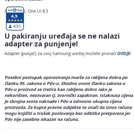
Android 16, One UI 8.5
4,9
431
U pakiranju uređaja se ne nalazi
adapter za punjenje!
Adapter (punjač) za svoj Samsung uređaj možete pronaći
OVDJE
!
Posebni postupak oporezivanja marže za rabljena dobra po
članku 95. zakona o Pdv-u. Shodno ovom članku zakona o
Pdv-u proizvod se tretira kao rabljeno dobro iako je
nekorišten, neotvaran tj. tvornički zapakiran. Istaknuta cijena
je zbrojna svota naknade i Pdv-a odnosno ukupna cijena
proizvoda. Za kupce pravne subjekte to znači da iznos računa
mogu knjižiti u trošak poslovanja bez odbitka pretporeza jer
Pdv nije zasebno iskazan na računu.