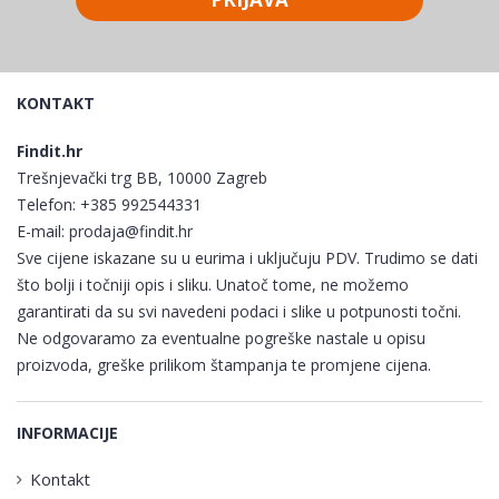
KONTAKT
Findit.hr
Trešnjevački trg BB, 10000 Zagreb
Telefon:
+385 992544331
E-mail:
prodaja@findit.hr
Sve cijene iskazane su u eurima i uključuju PDV. Trudimo se dati
što bolji i točniji opis i sliku. Unatoč tome, ne možemo
garantirati da su svi navedeni podaci i slike u potpunosti točni.
Ne odgovaramo za eventualne pogreške nastale u opisu
proizvoda, greške prilikom štampanja te promjene cijena.
INFORMACIJE
Kontakt