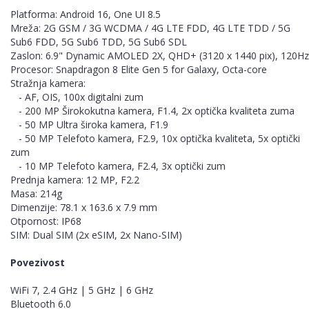
Platforma: Android 16, One UI 8.5
Mreža: 2G GSM / 3G WCDMA / 4G LTE FDD, 4G LTE TDD / 5G
Sub6 FDD, 5G Sub6 TDD, 5G Sub6 SDL
Zaslon: 6.9" Dynamic AMOLED 2X, QHD+ (3120 x 1440 pix), 120Hz
Procesor: Snapdragon 8 Elite Gen 5 for Galaxy, Octa-core
Stražnja kamera:
- AF, OIS, 100x digitalni zum
- 200 MP Širokokutna kamera, F1.4, 2x optička kvaliteta zuma
- 50 MP Ultra široka kamera, F1.9
- 50 MP Telefoto kamera, F2.9, 10x optička kvaliteta, 5x optički
zum
- 10 MP Telefoto kamera, F2.4, 3x optički zum
Prednja kamera: 12 MP, F2.2
Masa: 214g
Dimenzije: 78.1 x 163.6 x 7.9 mm
Otpornost: IP68
SIM: Dual SIM (2x eSIM, 2x Nano-SIM)
Povezivost
WiFi 7, 2.4 GHz | 5 GHz | 6 GHz
Bluetooth 6.0