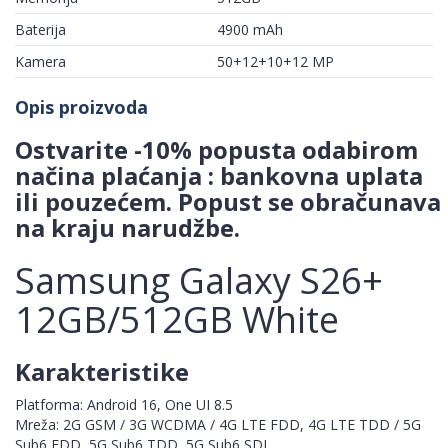
Baterija
4900 mAh
Kamera
50+12+10+12 MP
Opis proizvoda
Ostvarite -10% popusta odabirom
načina plaćanja : bankovna uplata
ili pouzećem. Popust se obračunava
na kraju narudžbe.
Samsung Galaxy S26+
12GB/512GB White
Karakteristike
Platforma: Android 16, One UI 8.5
Mreža: 2G GSM / 3G WCDMA / 4G LTE FDD, 4G LTE TDD / 5G
Sub6 FDD, 5G Sub6 TDD, 5G Sub6 SDL