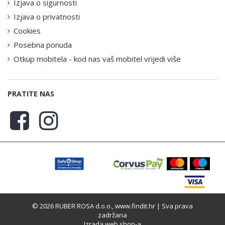
Izjava o sigurnosti
Izjava o privatnosti
Cookies
Posebna ponuda
Otkup mobitela - kod nas vaš mobitel vrijedi više
PRATITE NAS
© 2026 RUBER ROSA d.o.o., www.findit.hr | Sva prava
zadržana
Izrada web shop-a