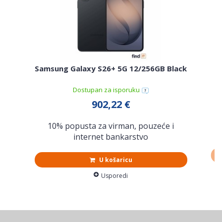
Samsung Galaxy S26+ 5G 12/256GB Black
Sa
Dostupan za isporuku
902,22 €
10% popusta za virman, pouzeće i
internet bankarstvo
U košaricu
Usporedi