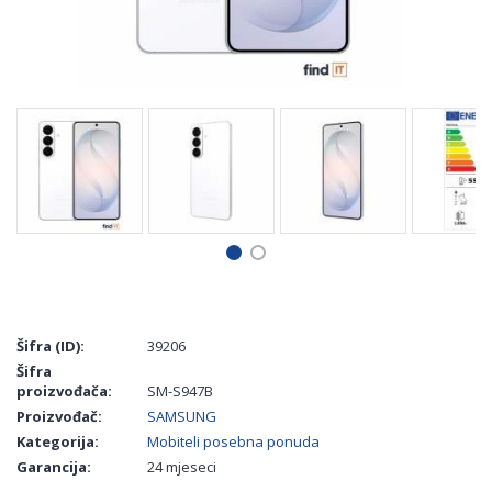
Šifra (ID):
39206
Šifra
proizvođača:
SM-S947B
Proizvođač:
SAMSUNG
Kategorija:
Mobiteli posebna ponuda
Garancija:
24 mjeseci