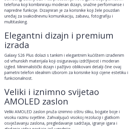
telefona koji kombiniraju moderan dizajn, snažne performanse i
napredne funkcije. Dizajniran je za korisnike koji žele pouzdan
uređaj za svakodnevnu komunikaciju, zabavu, fotografiju i
multitasking.
Elegantni dizajn i premium
izrada
Galaxy S26 Plus dolazi s tankim i elegantnim kućištem izrađenim
od vrhunskih materijala koji osiguravaju izdržljivost i moderan
izgled. Minimalistički dizajn i pažljivo oblikovani detalji čine ovaj
pametni telefon idealnim izborom za korisnike koji cijene estetiku i
funkcionalnost.
Veliki i iznimno svijetao
AMOLED zaslon
Veliki AMOLED zaslon pruža iznimno oštru sliku, bogate boje i
visoku razinu svjetline. Zahvaljujući visokoj rezoluciji i glatkom
osvježavanju zaslona, pregledavanje sadržaja, igranje igara i
gledanje videa postaje još ugodnije.