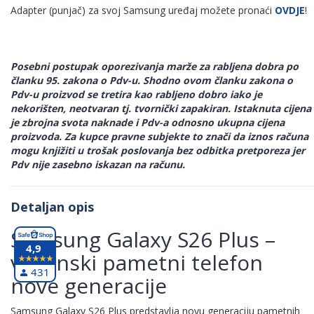
Adapter (punjač) za svoj Samsung uređaj možete pronaći
OVDJE
!
Posebni postupak oporezivanja marže za rabljena dobra po
članku 95. zakona o Pdv-u. Shodno ovom članku zakona o
Pdv-u proizvod se tretira kao rabljeno dobro iako je
nekorišten, neotvaran tj. tvornički zapakiran. Istaknuta cijena
je zbrojna svota naknade i Pdv-a odnosno ukupna cijena
proizvoda. Za kupce pravne subjekte to znači da iznos računa
mogu knjižiti u trošak poslovanja bez odbitka pretporeza jer
Pdv nije zasebno iskazan na računu.
Detaljan opis
Samsung Galaxy S26 Plus –
4,9
vrhunski pametni telefon
431
nove generacije
Samsung Galaxy S26 Plus predstavlja novu generaciju pametnih