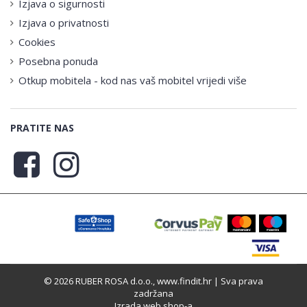
Izjava o sigurnosti
Izjava o privatnosti
Cookies
Posebna ponuda
Otkup mobitela - kod nas vaš mobitel vrijedi više
PRATITE NAS
© 2026 RUBER ROSA d.o.o., www.findit.hr | Sva prava
zadržana
Izrada web shop-a