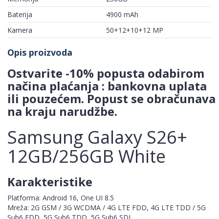
Baterija
4900 mAh
Kamera
50+12+10+12 MP
Opis proizvoda
Ostvarite -10% popusta odabirom
načina plaćanja : bankovna uplata
ili pouzećem. Popust se obračunava
na kraju narudžbe.
Samsung Galaxy S26+
12GB/256GB White
Karakteristike
Platforma: Android 16, One UI 8.5
Mreža: 2G GSM / 3G WCDMA / 4G LTE FDD, 4G LTE TDD / 5G
Sub6 FDD, 5G Sub6 TDD, 5G Sub6 SDL