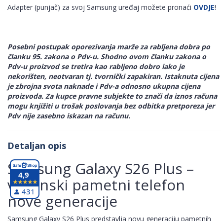
Adapter (punjač) za svoj Samsung uređaj možete pronaći
OVDJE
!
Posebni postupak oporezivanja marže za rabljena dobra po
članku 95. zakona o Pdv-u. Shodno ovom članku zakona o
Pdv-u proizvod se tretira kao rabljeno dobro iako je
nekorišten, neotvaran tj. tvornički zapakiran. Istaknuta cijena
je zbrojna svota naknade i Pdv-a odnosno ukupna cijena
proizvoda. Za kupce pravne subjekte to znači da iznos računa
mogu knjižiti u trošak poslovanja bez odbitka pretporeza jer
Pdv nije zasebno iskazan na računu.
Detaljan opis
Samsung Galaxy S26 Plus –
4,9
vrhunski pametni telefon
431
nove generacije
Samsung Galaxy S26 Plus predstavlja novu generaciju pametnih