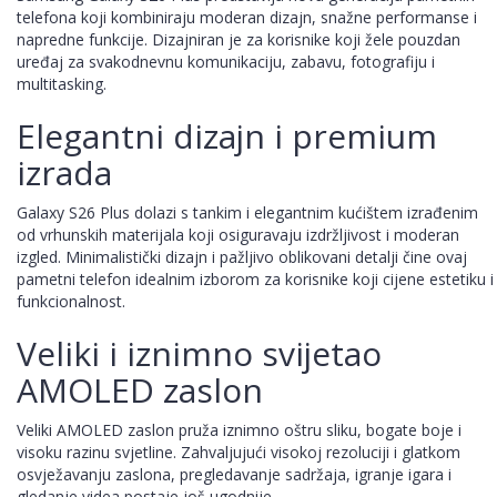
telefona koji kombiniraju moderan dizajn, snažne performanse i
napredne funkcije. Dizajniran je za korisnike koji žele pouzdan
uređaj za svakodnevnu komunikaciju, zabavu, fotografiju i
multitasking.
Elegantni dizajn i premium
izrada
Galaxy S26 Plus dolazi s tankim i elegantnim kućištem izrađenim
od vrhunskih materijala koji osiguravaju izdržljivost i moderan
izgled. Minimalistički dizajn i pažljivo oblikovani detalji čine ovaj
pametni telefon idealnim izborom za korisnike koji cijene estetiku i
funkcionalnost.
Veliki i iznimno svijetao
AMOLED zaslon
Veliki AMOLED zaslon pruža iznimno oštru sliku, bogate boje i
visoku razinu svjetline. Zahvaljujući visokoj rezoluciji i glatkom
osvježavanju zaslona, pregledavanje sadržaja, igranje igara i
gledanje videa postaje još ugodnije.