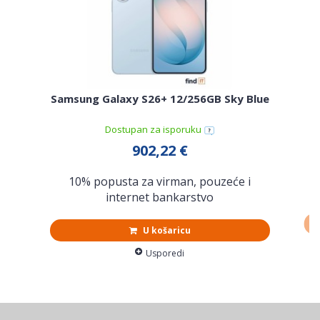
Samsung Galaxy S26+ 12/256GB Sky Blue
Sa
Dostupan za isporuku
902,22 €
10% popusta za virman, pouzeće i
internet bankarstvo
U košaricu
Usporedi