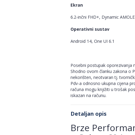
Ekran
6.2-inčni FHD+, Dynamic AMOLE
Operativni sustav
Android 14, One UI 6.1
Posebni postupak oporezivanja m
Shodno ovom članku zakona o Pdv
nekorišten, neotvaran tj. tvorničk
Pdv-a odnosno ukupna cijena pro
računa mogu knjižiti u trošak po
iskazan na računu.
Detaljan opis
Brze Performan