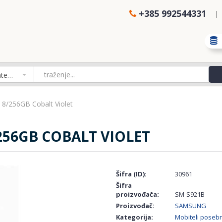
+385 992544331
Izaberi kategoriju
8/256GB Cobalt Violet
256GB COBALT VIOLET
Šifra (ID):
30961
Šifra
proizvođača:
SM-S921B
Proizvođač:
SAMSUNG
Kategorija:
Mobiteli pose