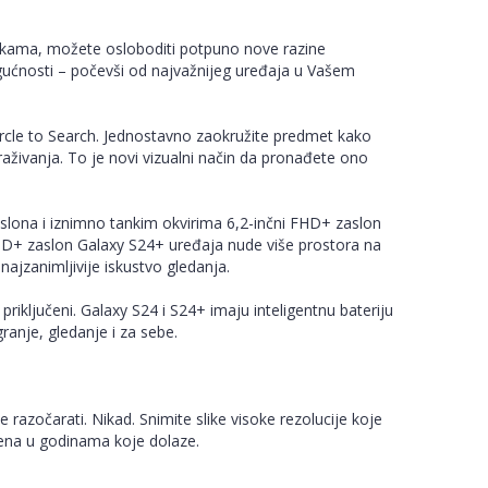
ukama, možete osloboditi potpuno nove razine
ogućnosti – počevši od najvažnijeg uređaja u Vašem
Circle to Search. Jednostavno zaokružite predmet kako
traživanja. To je novi vizualni način da pronađete ono
aslona i iznimno tankim okvirima 6,2-inčni FHD+ zaslon
QHD+ zaslon Galaxy S24+ uređaja nude više prostora na
ajzanimljivije iskustvo gledanja.
 I priključeni. Galaxy S24 i S24+ imaju inteligentnu bateriju
ranje, gledanje i za sebe.
 razočarati. Nikad. Snimite slike visoke rezolucije koje
mena u godinama koje dolaze.