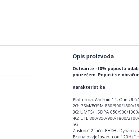
Opis proizvoda
Ostvarite -10% popusta odabi
pouzećem. Popust se obračun
Karakteristike
Platforma: Android 14, One UI 6.
2G: GSM/EGSM 850/900/1800/1
3G: UMTS/HSDPA 850/900/1900
4G: LTE 800/850/900/1800/210
5G
Zaslon:6.2-inčni FHD+, Dynamic
Brzina osvježavanja od 120Hz(1