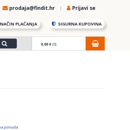
prodaja@findit.hr
Prijavi se
NAČIN PLAĆANJA
SIGURNA KUPOVINA
0,00 €
(0)
bna ponuda