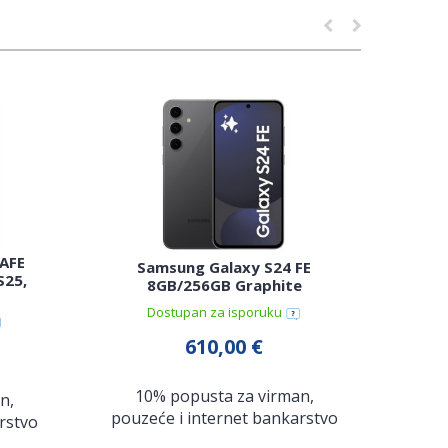
AFE
Samsung Galaxy S24 FE
Sa
S25,
8GB/256GB Graphite
12G
Dostupan za isporuku
N
610,00 €
1
10% popusta za virman,
n,
pouz
pouzeće i internet bankarstvo
rstvo