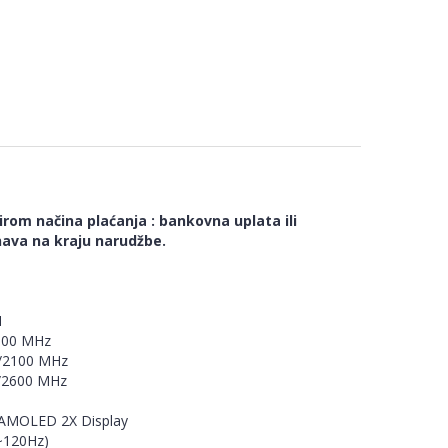
rom načina plaćanja : bankovna uplata ili
ava na kraju narudžbe.
1
900 MHz
/2100 MHz
0/2600 MHz
 AMOLED 2X Display
~120Hz)