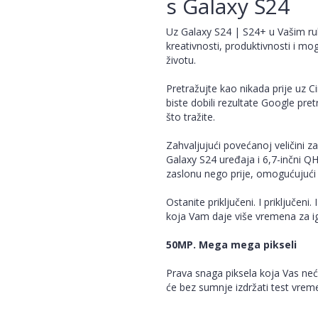
s Galaxy S24
Uz Galaxy S24 | S24+ u Vašim r
kreativnosti, produktivnosti i m
životu.
Pretražujte kao nikada prije uz 
biste dobili rezultate Google pre
što tražite.
Zahvaljujući povećanoj veličini z
Galaxy S24 uređaja i 6,7-inčni 
zaslonu nego prije, omogućujući n
Ostanite priključeni. I priključeni.
koja Vam daje više vremena za ig
50MP. Mega mega pikseli
Prava snaga piksela koja Vas neće
će bez sumnje izdržati test vre