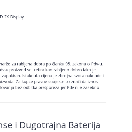
D 2X Display
arže za rabljena dobra po članku 95. zakona o Pdv-u.
-u proizvod se tretira kao rabljeno dobro iako je
i zapakiran. Istaknuta cijena je zbrojna svota naknade i
izvoda. Za kupce pravne subjekte to znači da iznos
slovanja bez odbitka pretporeza jer Pdv nije zasebno
se i Dugotrajna Baterija