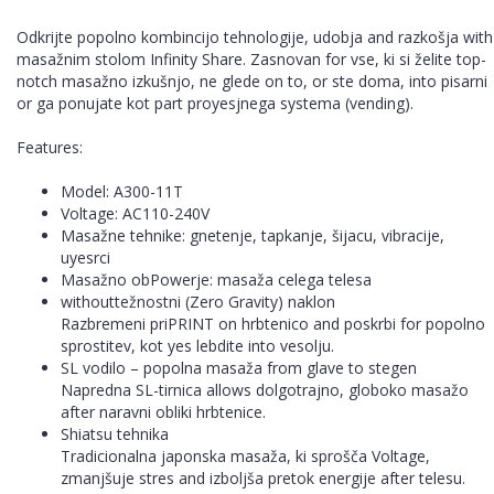
Odkrijte popolno kombincijo tehnologije, udobja and razkošja with
masažnim stolom Infinity Share. Zasnovan for vse, ki si želite top-
notch masažno izkušnjo, ne glede on to, or ste doma, into pisarni
or ga ponujate kot part proyesjnega systema (vending).
Features:
Model: A300-11T
Voltage: AC110-240V
Masažne tehnike: gnetenje, tapkanje, šijacu, vibracije,
uyesrci
Masažno obPowerje: masaža celega telesa
withouttežnostni (Zero Gravity) naklon
Razbremeni priPRINT on hrbtenico and poskrbi for popolno
sprostitev, kot yes lebdite into vesolju.
SL vodilo – popolna masaža from glave to stegen
Napredna SL-tirnica allows dolgotrajno, globoko masažo
after naravni obliki hrbtenice.
Shiatsu tehnika
Tradicionalna japonska masaža, ki sprošča Voltage,
zmanjšuje stres and izboljša pretok energije after telesu.