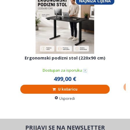
NAJNIŽA CIJENA
L
Ergonomski podizni stol (220x90 cm)
Dostupan za isporuku
499,00 €
U košaricu
Usporedi
PRIJAVI SE NA NEWSLETTER