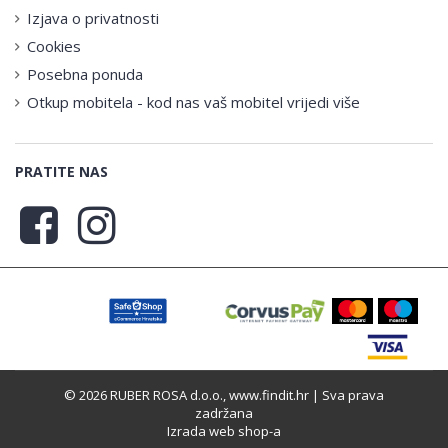
Izjava o privatnosti
Cookies
Posebna ponuda
Otkup mobitela - kod nas vaš mobitel vrijedi više
PRATITE NAS
© 2026 RUBER ROSA d.o.o., www.findit.hr | Sva prava
zadržana
Izrada web shop-a