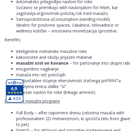
Avtomatsko prilagodljivi nasloni for roke
Sočasno se premikajo with naslonjalom for hrbet, kar
zagotavlja ergonomski položaj rok med masažo.
Samopostslotsna uConsumption (vending model)
Idealno for poslovne spacee, čakalnice, telovadnice or
wellness kotičke – enostavna monetizacija sprostitve.
Benefits:
inteligentne mehanske masažne roke
kakovosten and okolju prijazen material
masažni stol on kovance
– for partovanje into skupni rabi
enogumbno nagibanje
masaža into več položajih
3 adjustablee stopnje intenzivnosti zračnega priPRINTa
ukrivljena tirnica oblike "sl"
4,9
povezan naslon for roke (linkage armrest)
433
Ekskluzivni masažni programi
Full Body – after napornem dnevu (celostna masaža with
profesionalnim 2D mehanizmom, ki sprošča telo from glave
to pet)
Stretch – for gibčnost and sprostitev (raztegovanje and