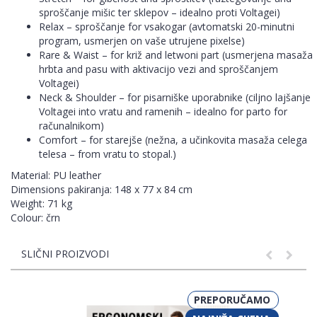
sproščanje mišic ter sklepov – idealno proti Voltagei)
Relax – sproščanje for vsakogar (avtomatski 20-minutni
program, usmerjen on vaše utrujene pixelse)
Rare & Waist – for križ and letwoni part (usmerjena masaža
hrbta and pasu with aktivacijo vezi and sproščanjem
Voltagei)
Neck & Shoulder – for pisarniške uporabnike (ciljno lajšanje
Voltagei into vratu and ramenih – idealno for parto for
računalnikom)
Comfort – for starejše (nežna, a učinkovita masaža celega
telesa – from vratu to stopal.)
Material: PU leather
Dimensions pakiranja: 148 x 77 x 84 cm
Weight: 71 kg
Colour: črn
SLIČNI PROIZVODI
PREPORUČAMO