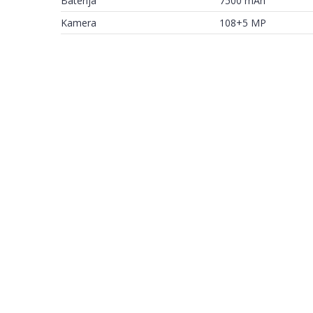
Baterija
7500 mAh
Kamera
108+5 MP