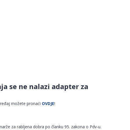
ja se ne nalazi adapter za
uređaj možete pronaći
OVDJE
!
arže za rabljena dobra po članku 95. zakona o Pdv-u.