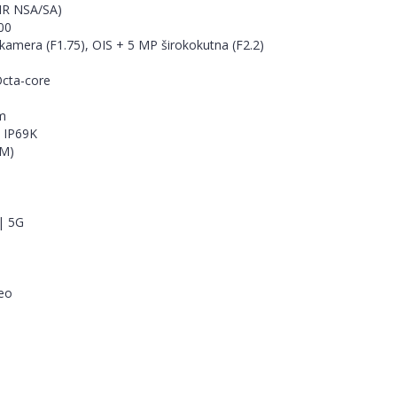
NR NSA/SA)
00
kamera (F1.75), OIS + 5 MP širokokutna (F2.2)
Octa-core
mm
& IP69K
IM)
 | 5G
eo