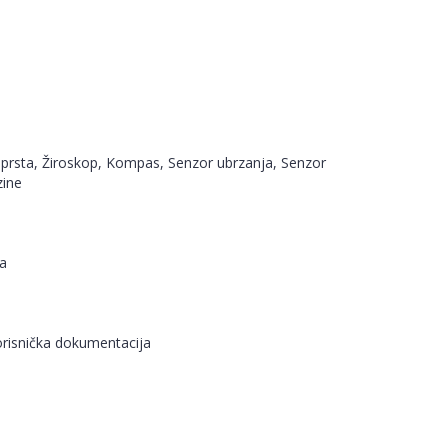
a prsta, Žiroskop, Kompas, Senzor ubrzanja, Senzor
zine
ma
orisnička dokumentacija