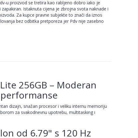
-u proizvod se tretira kao rabljeno dobro iako je
i zapakiran. Istaknuta cijena je zbrojna svota naknade i
izvoda. Za kupce pravne subjekte to znači da iznos
slovanja bez odbitka pretporeza jer Pdv nije zasebno
 Lite 256GB – Moderan
e performanse
tan dizajn, snažan procesor i veliku internu memoriju
izborom za svakodnevnu upotrebu, multitasking i
lon od 6.79" s 120 Hz