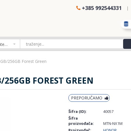
+385 992544331
Izaberi kategoriju
 8GB/256GB Forest Green
B/256GB FOREST GREEN
PREPORUČAMO
Šifra (ID):
40057
Šifra
proizvođača:
MTN-NX1M
Proizvođač:
HONOR