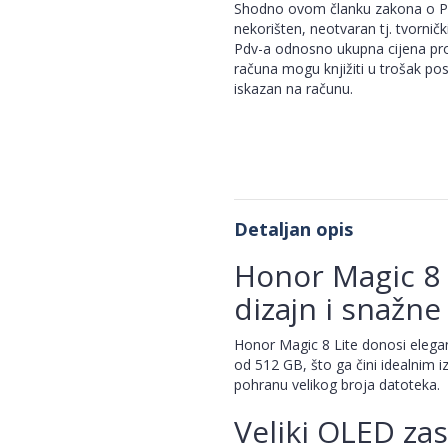
Shodno ovom članku zakona o Pdv
nekorišten, neotvaran tj. tvorničk
Pdv-a odnosno ukupna cijena pro
računa mogu knjižiti u trošak po
iskazan na računu.
Detaljan opis
Honor Magic 8
dizajn i snažn
Honor Magic 8 Lite donosi elegan
od 512 GB, što ga čini idealnim 
pohranu velikog broja datoteka.
Veliki OLED zas