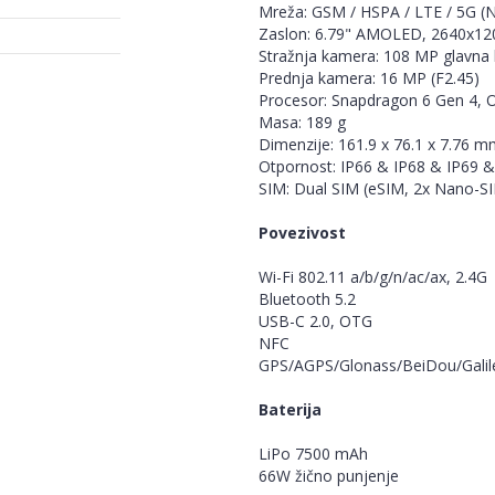
Mreža: GSM / HSPA / LTE / 5G (
Zaslon: 6.79" AMOLED, 2640x12
Stražnja kamera: 108 MP glavna 
Prednja kamera: 16 MP (F2.45)
Procesor: Snapdragon 6 Gen 4, 
Masa: 189 g
Dimenzije: 161.9 x 76.1 x 7.76 
Otpornost: IP66 & IP68 & IP69 
SIM: Dual SIM (eSIM, 2x Nano-S
Povezivost
Wi-Fi 802.11 a/b/g/n/ac/ax, 2.4G
Bluetooth 5.2
USB-C 2.0, OTG
NFC
GPS/AGPS/Glonass/BeiDou/Galil
Baterija
LiPo 7500 mAh
66W žično punjenje