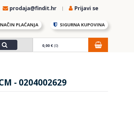
prodaja@findit.hr
Prijavi se
NAČIN PLAĆANJA
SIGURNA KUPOVINA
0,00 €
(0)
CM - 0204002629