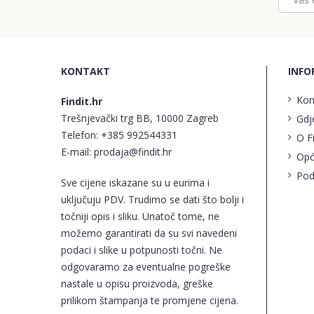
KONTAKT
INFO
Kon
Findit.hr
Trešnjevački trg BB, 10000 Zagreb
Gdj
Telefon:
+385 992544331
O F
E-mail:
prodaja@findit.hr
Opć
Pod
Sve cijene iskazane su u eurima i
uključuju PDV. Trudimo se dati što bolji i
točniji opis i sliku. Unatoč tome, ne
možemo garantirati da su svi navedeni
podaci i slike u potpunosti točni. Ne
odgovaramo za eventualne pogreške
nastale u opisu proizvoda, greške
prilikom štampanja te promjene cijena.