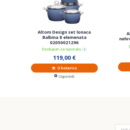
Altom Design set lonaca
A
Balbina 8 elemenata
nehrđ
02050021296
Dostupan za isporuku
119,00 €
U košaricu
Usporedi