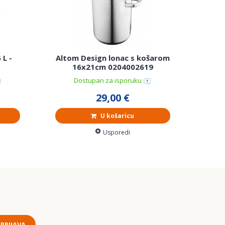
 L -
Altom Design lonac s košarom
ALTO
16x21cm 0204002619
Roy
Dostupan za isporuku
29,00 €
U košaricu
Usporedi
PRIJAVA