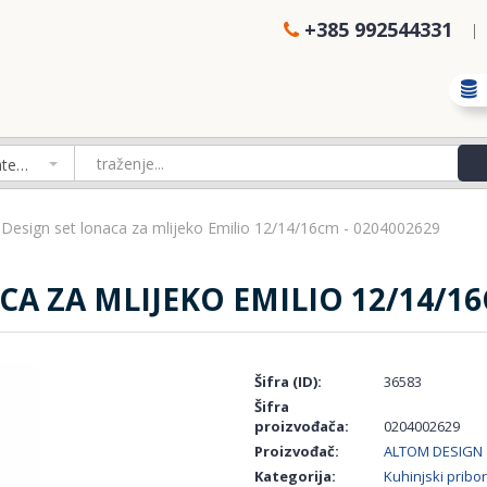
+385 992544331
Izaberi kategoriju
Design set lonaca za mlijeko Emilio 12/14/16cm - 0204002629
A ZA MLIJEKO EMILIO 12/14/16
Šifra (ID):
36583
Šifra
proizvođača:
0204002629
Proizvođač:
ALTOM DESIGN
Kategorija:
Kuhinjski pribor