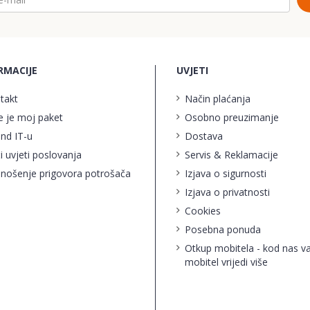
RMACIJE
UVJETI
takt
Način plaćanja
e je moj paket
Osobno preuzimanje
ind IT-u
Dostava
i uvjeti poslovanja
Servis & Reklamacije
nošenje prigovora potrošača
Izjava o sigurnosti
Izjava o privatnosti
Cookies
Posebna ponuda
Otkup mobitela - kod nas v
mobitel vrijedi više