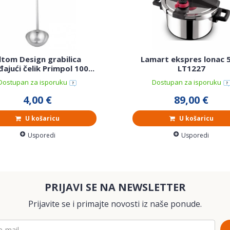
ltom Design grabilica
Lamart ekspres lonac 5
ajući čelik Primpol 100...
LT1227
Dostupan za isporuku
Dostupan za isporuku
4,00 €
89,00 €
U košaricu
U košaricu
Usporedi
Usporedi
PRIJAVI SE NA NEWSLETTER
Prijavite se i primajte novosti iz naše ponude.